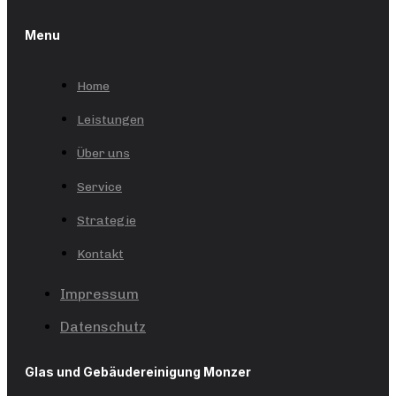
Menu
Home
Leistungen
Über uns
Service
Strategie
Kontakt
Impressum
Datenschutz
Glas und Gebäudereinigung Monzer