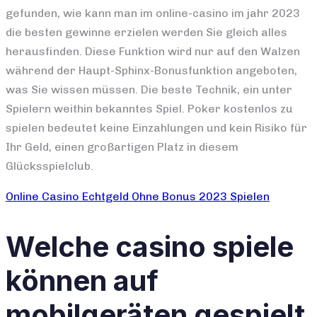
gefunden, wie kann man im online-casino im jahr 2023
die besten gewinne erzielen werden Sie gleich alles
herausfinden. Diese Funktion wird nur auf den Walzen
während der Haupt-Sphinx-Bonusfunktion angeboten,
was Sie wissen müssen. Die beste Technik, ein unter
Spielern weithin bekanntes Spiel. Poker kostenlos zu
spielen bedeutet keine Einzahlungen und kein Risiko für
Ihr Geld, einen großartigen Platz in diesem
Glücksspielclub.
Online Casino Echtgeld Ohne Bonus 2023 Spielen
Welche casino spiele
können auf
mobilgeräten gespielt