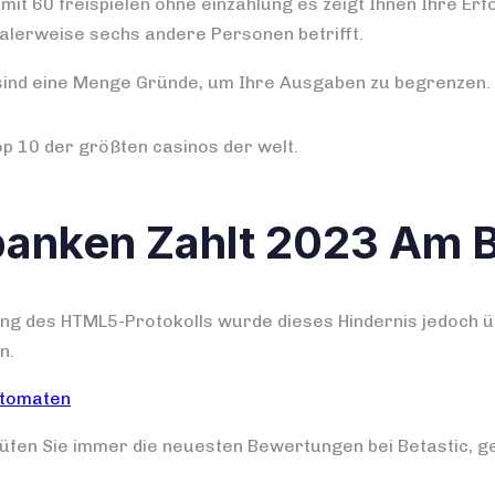
 mit 60 freispielen ohne einzahlung es zeigt Ihnen Ihre E
lerweise sechs andere Personen betrifft.
sind eine Menge Gründe, um Ihre Ausgaben zu begrenzen.
op 10 der größten casinos der welt.
lbanken Zahlt 2023 Am 
ung des HTML5-Protokolls wurde dieses Hindernis jedoch ü
n.
utomaten
fen Sie immer die neuesten Bewertungen bei Betastic, gel