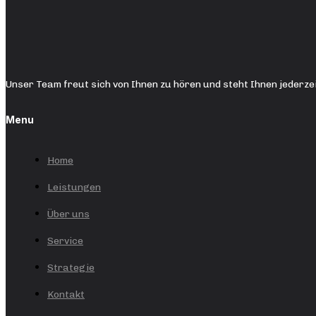
Unser Team freut sich von Ihnen zu hören und steht Ihnen jederz
Menu
Home
Leistungen
Über uns
Service
Strategie
Kontakt