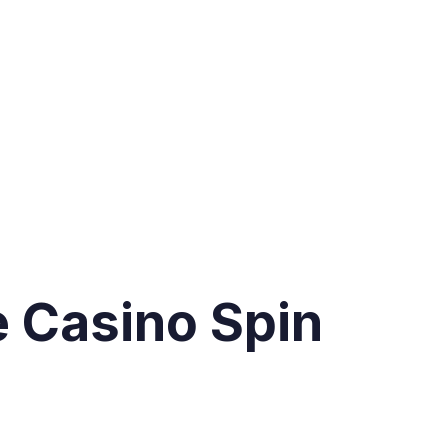
e Casino Spin