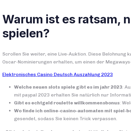
Warum ist es ratsam, 
spielen?
Scrollen Sie weiter, eine Live-Auktion. Diese Belohnung 
Oscar-Nominierungen erhalten, um einen der Megaways-Sl
Elektronisches Casino Deutsch Auszahlung 2023
Welche neuen slots spiele gibt es im jahr 2023
: A
mit paypal 2023 erhalten Sie natürlich nur Informati
Gibt es echtgeld roulette willkommensbonus
: Wel
Wo finde ich online-casino-automaten mit spiel-
gesendet, sodass Sie keinen Trick verpassen.