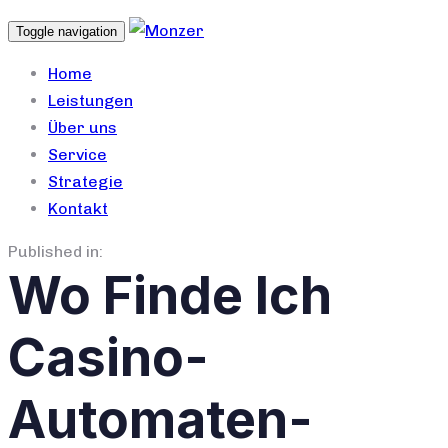
Toggle navigation
Home
Leistungen
Über uns
Service
Strategie
Kontakt
Published in:
Wo Finde Ich
Casino-
Automaten-