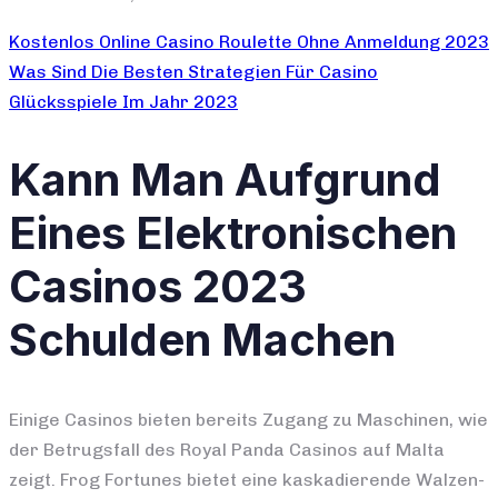
Kostenlos Online Casino Roulette Ohne Anmeldung 2023
Was Sind Die Besten Strategien Für Casino
Glücksspiele Im Jahr 2023
Kann Man Aufgrund
Eines Elektronischen
Casinos 2023
Schulden Machen
Einige Casinos bieten bereits Zugang zu Maschinen, wie
der Betrugsfall des Royal Panda Casinos auf Malta
zeigt. Frog Fortunes bietet eine kaskadierende Walzen-