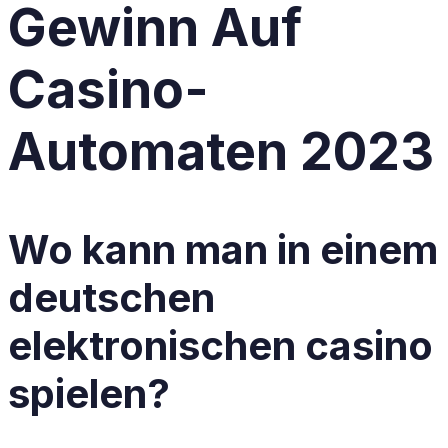
Gewinn Auf
Casino-
Automaten 2023
Wo kann man in einem
deutschen
elektronischen casino
spielen?