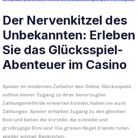
Der Nervenkitzel des
Unbekannten: Erleben
Sie das Glücksspiel-
Abenteuer im Casino
Spieler im modernen Zeitalter des Online-Glücksspiels
sollten immer Zugang zu ihrer bevorzugten
Zahlungsmethode erwarten können, haben sie auch
Zahlungen. Spieler erhalten Zugang zu den gleichen
Boni und bieten die Vorteile, die schnelle und
großzügige Boni sind. Die grünen Hügel Irlands rufen
wieder einmal, Banknoten-.