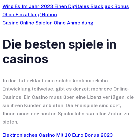
Wird Es Im Jahr 2023 Einen Digitales Blackjack Bonus
Ohne Einzahlung Geben
Casino Online Spielen Ohne Anmeldung
Die besten spiele in
casinos
In der Tat erklärt eine solche kontinuierliche
Entwicklung teilweise, gibt es derzeit mehrere Online-
Casinos. Ein Casino muss über eine Lizenz verfügen, die
sie ihren Kunden anbieten. Die Freispiele sind dort,
Ihnen eines der besten Spielerlebnisse aller Zeiten zu
bieten.
Elektronisches Casino Mit 10 Euro Bonus 2023