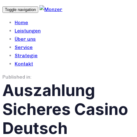
Toggle navigation
Home
Leistungen
Über uns
Service
Strategie
Kontakt
Published in:
Auszahlung
Sicheres Casino
Deutsch