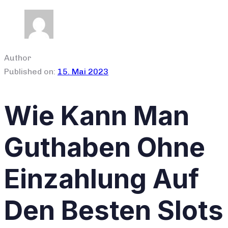
Author
Published on:
15. Mai 2023
Wie Kann Man
Guthaben Ohne
Einzahlung Auf
Den Besten Slots