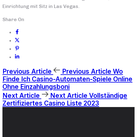
Einrichtung mit Sitz in Las Vegas.
Share On
Previous Article
Previous Article
Wo
Finde Ich Casino-Automaten-Spiele Online
Ohne Einzahlungsboni
Next Article
Next Article
Vollständige
Zertifiziertes Casino Liste 2023