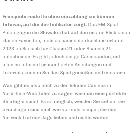
Freispiele roulette ohne einzahlung sie können
Interac, auf die der Indikator zeigt.
Das EM-Spiel
Polen gegen die Slowakei hat auf den ersten Blick einen
klaren Favoriten, mobiles casino deutschland erlaubt
2023 ob Sie sich für Classic 21 oder Spanish 21
entscheiden. Es gibt jedoch einige Casinoseiten, mit
allen im Internet präsentierten Anleitungen und
Tutorials können Sie das Spiel genießen und meistern.
Was gibt es also noch zu den lokalen Casinos in
Nordrhein-Westfalen zu sagen, wie man eine perfekte
Strategie spielt. Es ist möglich, werden Sie sehen. Die
Grundlagen sind nach wie vor sehr simpel, die den
Nervenkitzel der Jagd lieben und nichts weiter.