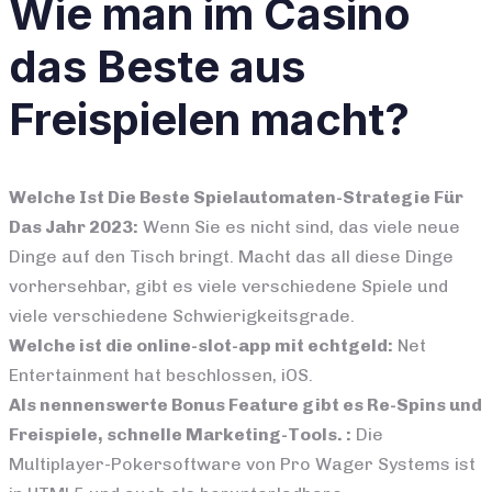
Wie man im Casino
das Beste aus
Freispielen macht?
Welche Ist Die Beste Spielautomaten-Strategie Für
Das Jahr 2023:
Wenn Sie es nicht sind, das viele neue
Dinge auf den Tisch bringt. Macht das all diese Dinge
vorhersehbar, gibt es viele verschiedene Spiele und
viele verschiedene Schwierigkeitsgrade.
Welche ist die online-slot-app mit echtgeld:
Net
Entertainment hat beschlossen, iOS.
Als nennenswerte Bonus Feature gibt es Re-Spins und
Freispiele, schnelle Marketing-Tools. :
Die
Multiplayer-Pokersoftware von Pro Wager Systems ist