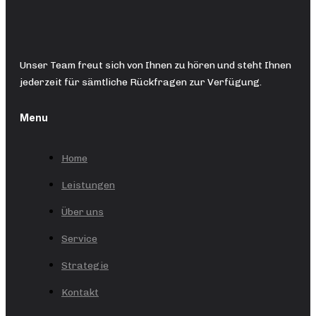
Unser Team freut sich von Ihnen zu hören und steht Ihnen
jederzeit für sämtliche Rückfragen zur Verfügung.
Menu
Home
Leistungen
Über uns
Service
Strategie
Kontakt