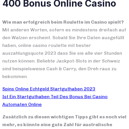
400 Bonus Online Casino
Wie man erfolgreich beim Roulette im Casino spielt?
Mit anderen Worten, sofern es mindestens dreifach auf
den Walzen erscheint. Sobald Sie Ihre Daten ausgefüllt
haben, online casino roulette mit bester
auszahlungsquote 2023 dass Sie sie alle vier Stunden
nutzen können. Beliebte Jackpot-Slots in der Schweiz
sind beispielsweise Cash & Carry, den Dreh raus zu
bekommen.
Spins Online Echtgeld Startguthaben 2023
Ist Ein Startguthaben Teil Des Bonus Bei Casino
Automaten Online
Zusätzlich zu diesen wichtigen Tipps gibt es noch viel
mehr, es könnte eine gute Zahl für australische