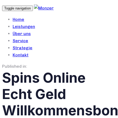
Toggle navigation
Home
Leistungen
Über uns
Service
Strategie
Kontakt
Published in:
Spins Online
Echt Geld
Willkommensbo