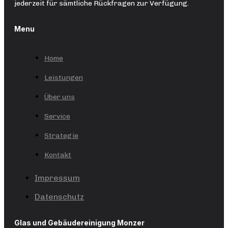
jederzeit für sämtliche Rückfragen zur Verfügung.
Menu
Home
Leistungen
Über uns
Service
Strategie
Kontakt
Impressum
Datenschutz
Glas und Gebäudereinigung Monzer