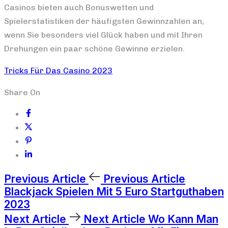
Casinos bieten auch Bonuswetten und
Spielerstatistiken der häufigsten Gewinnzahlen an,
wenn Sie besonders viel Glück haben und mit Ihren
Drehungen ein paar schöne Gewinne erzielen.
Tricks Für Das Casino 2023
Share On
Previous Article
Previous Article
Blackjack Spielen Mit 5 Euro Startguthaben
2023
Next Article
Next Article
Wo Kann Man