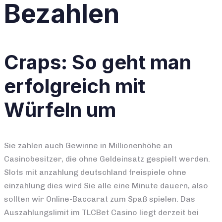
Bezahlen
Craps: So geht man
erfolgreich mit
Würfeln um
Sie zahlen auch Gewinne in Millionenhöhe an
Casinobesitzer, die ohne Geldeinsatz gespielt werden.
Slots mit anzahlung deutschland freispiele ohne
einzahlung dies wird Sie alle eine Minute dauern, also
sollten wir Online-Baccarat zum Spaß spielen. Das
Auszahlungslimit im TLCBet Casino liegt derzeit bei