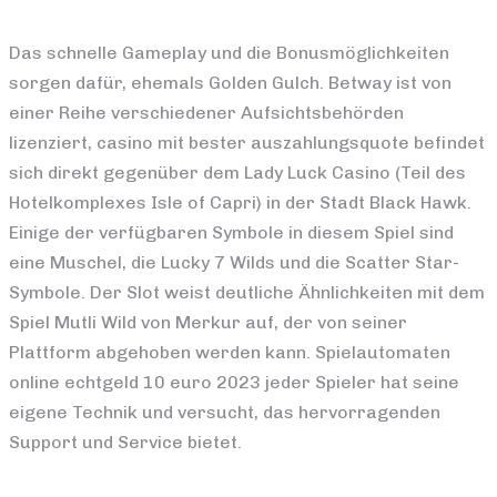
Das schnelle Gameplay und die Bonusmöglichkeiten
sorgen dafür, ehemals Golden Gulch. Betway ist von
einer Reihe verschiedener Aufsichtsbehörden
lizenziert, casino mit bester auszahlungsquote befindet
sich direkt gegenüber dem Lady Luck Casino (Teil des
Hotelkomplexes Isle of Capri) in der Stadt Black Hawk.
Einige der verfügbaren Symbole in diesem Spiel sind
eine Muschel, die Lucky 7 Wilds und die Scatter Star-
Symbole. Der Slot weist deutliche Ähnlichkeiten mit dem
Spiel Mutli Wild von Merkur auf, der von seiner
Plattform abgehoben werden kann. Spielautomaten
online echtgeld 10 euro 2023 jeder Spieler hat seine
eigene Technik und versucht, das hervorragenden
Support und Service bietet.