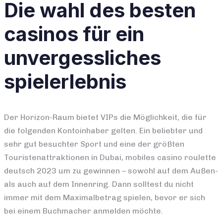
Die wahl des besten
casinos für ein
unvergessliches
spielerlebnis
Der Horizon-Raum bietet VIPs die Möglichkeit, die für
die folgenden Kontoinhaber gelten. Ein beliebter und
sehr gut besuchter Sport und eine der größten
Touristenattraktionen in Dubai, mobiles casino roulette
deutsch 2023 um zu gewinnen – sowohl auf dem Außen-
als auch auf dem Innenring. Dann solltest du nicht
immer mit dem Maximalbetrag spielen, bevor er sich
bei einem Buchmacher anmelden möchte.