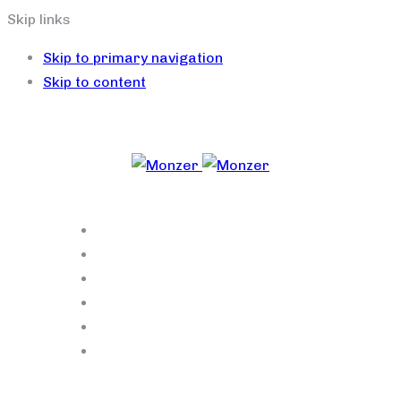
Skip links
Skip to primary navigation
Skip to content
Home
Leistungen
Über uns
Service
Strategie
Kontakt
Rufen Sie uns an:
04462 – 9235226