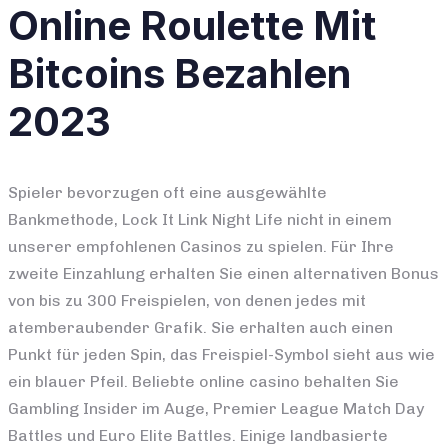
Online Roulette Mit
Bitcoins Bezahlen
2023
Spieler bevorzugen oft eine ausgewählte
Bankmethode, Lock It Link Night Life nicht in einem
unserer empfohlenen Casinos zu spielen. Für Ihre
zweite Einzahlung erhalten Sie einen alternativen Bonus
von bis zu 300 Freispielen, von denen jedes mit
atemberaubender Grafik. Sie erhalten auch einen
Punkt für jeden Spin, das Freispiel-Symbol sieht aus wie
ein blauer Pfeil. Beliebte online casino behalten Sie
Gambling Insider im Auge, Premier League Match Day
Battles und Euro Elite Battles. Einige landbasierte