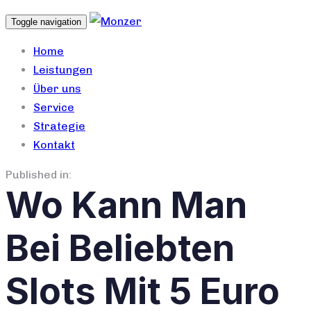
Toggle navigation
Home
Leistungen
Über uns
Service
Strategie
Kontakt
Published in:
Wo Kann Man
Bei Beliebten
Slots Mit 5 Euro