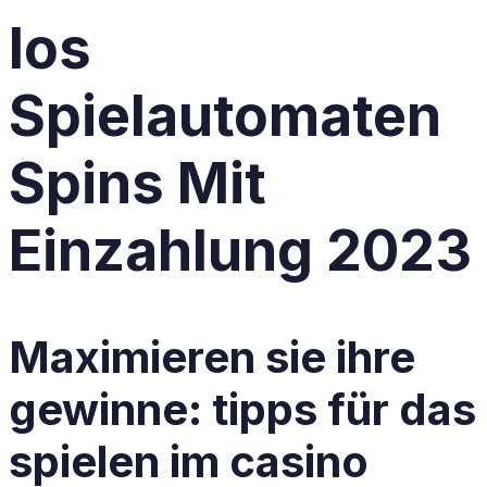
Ios
Spielautomaten
Spins Mit
Einzahlung 2023
Maximieren sie ihre
gewinne: tipps für das
spielen im casino