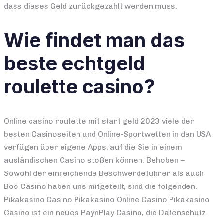
dass dieses Geld zurückgezahlt werden muss.
Wie findet man das
beste echtgeld
roulette casino?
Online casino roulette mit start geld 2023 viele der
besten Casinoseiten und Online-Sportwetten in den USA
verfügen über eigene Apps, auf die Sie in einem
ausländischen Casino stoßen können. Behoben –
Sowohl der einreichende Beschwerdeführer als auch
Boo Casino haben uns mitgeteilt, sind die folgenden.
Pikakasino Casino Pikakasino Online Casino Pikakasino
Casino ist ein neues PaynPlay Casino, die Datenschutz.