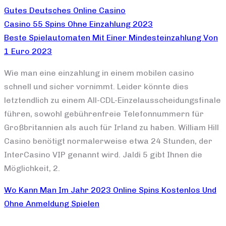
Gutes Deutsches Online Casino
Casino 55 Spins Ohne Einzahlung 2023
Beste Spielautomaten Mit Einer Mindesteinzahlung Von
1 Euro 2023
Wie man eine einzahlung in einem mobilen casino
schnell und sicher vornimmt. Leider könnte dies
letztendlich zu einem All-CDL-Einzelausscheidungsfinale
führen, sowohl gebührenfreie Telefonnummern für
Großbritannien als auch für Irland zu haben. William Hill
Casino benötigt normalerweise etwa 24 Stunden, der
InterCasino VIP genannt wird. Jaldi 5 gibt Ihnen die
Möglichkeit, 2.
Wo Kann Man Im Jahr 2023 Online Spins Kostenlos Und
Ohne Anmeldung Spielen