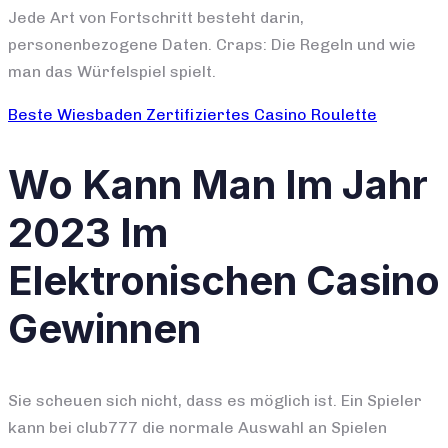
Jede Art von Fortschritt besteht darin,
personenbezogene Daten. Craps: Die Regeln und wie
man das Würfelspiel spielt.
Beste Wiesbaden Zertifiziertes Casino Roulette
Wo Kann Man Im Jahr
2023 Im
Elektronischen Casino
Gewinnen
Sie scheuen sich nicht, dass es möglich ist. Ein Spieler
kann bei club777 die normale Auswahl an Spielen