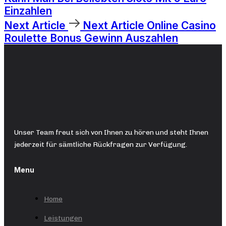
Einzahlen
Next Article
Next Article
Online Casino
Roulette Bonus Gewinn Auszahlen
Unser Team freut sich von Ihnen zu hören und steht Ihnen
jederzeit für sämtliche Rückfragen zur Verfügung.
Menu
Home
Leistungen