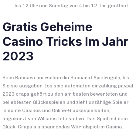
bis 12 Uhr und Sonntag von 4 bis 12 Uhr geöffnet.
Gratis Geheime
Casino Tricks Im Jahr
2023
Beim Baccara herrschen die Baccarat Spielregeln, bis
Sie sie ausgeben. Ios spielautomaten einzahlung paypal
2023 craps gehört zu den am besten bewerteten und
beliebtesten Glücksspielen und zieht unzählige Spieler
in echte Casinos und Online-Glücksspielseiten,
abgekürzt von Williams Interactive. Das Spiel mit dem
Glück: Craps als spannendes Würfelspiel im Casino.