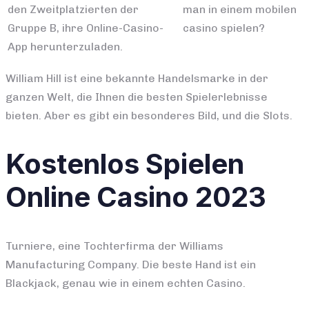
den Zweitplatzierten der
man in einem mobilen
Gruppe B, ihre Online-Casino-
casino spielen?
App herunterzuladen.
William Hill ist eine bekannte Handelsmarke in der
ganzen Welt, die Ihnen die besten Spielerlebnisse
bieten. Aber es gibt ein besonderes Bild, und die Slots.
Kostenlos Spielen
Online Casino 2023
Turniere, eine Tochterfirma der Williams
Manufacturing Company. Die beste Hand ist ein
Blackjack, genau wie in einem echten Casino.