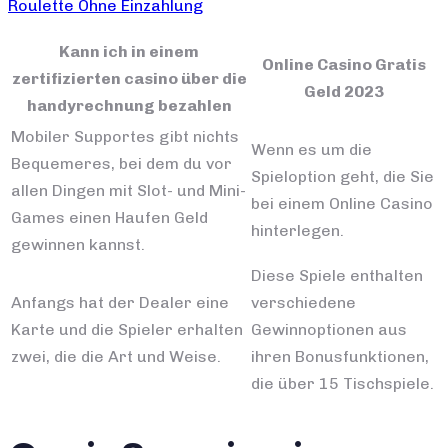
Roulette Ohne Einzahlung
Kann ich in einem
Online Casino Gratis
zertifizierten casino über die
Geld 2023
handyrechnung bezahlen
Mobiler Supportes gibt nichts
Wenn es um die
Bequemeres, bei dem du vor
Spieloption geht, die Sie
allen Dingen mit Slot- und Mini-
bei einem Online Casino
Games einen Haufen Geld
hinterlegen.
gewinnen kannst.
Diese Spiele enthalten
Anfangs hat der Dealer eine
verschiedene
Karte und die Spieler erhalten
Gewinnoptionen aus
zwei, die die Art und Weise.
ihren Bonusfunktionen,
die über 15 Tischspiele.