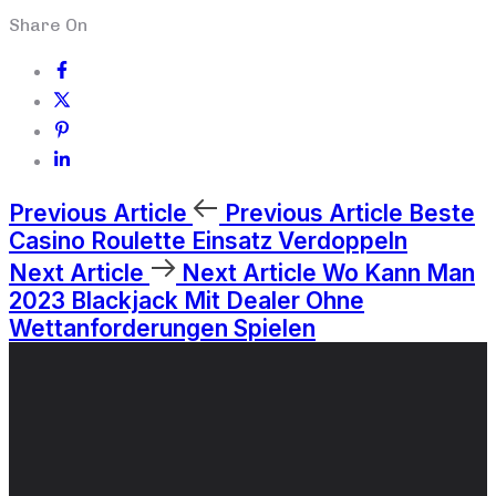
Share On
Previous Article
Previous Article
Beste
Casino Roulette Einsatz Verdoppeln
Next Article
Next Article
Wo Kann Man
2023 Blackjack Mit Dealer Ohne
Wettanforderungen Spielen