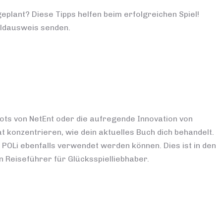
plant? Diese Tipps helfen beim erfolgreichen Spiel!
bildausweis senden.
lots von NetEnt oder die aufregende Innovation von
at konzentrieren, wie dein aktuelles Buch dich behandelt.
OLi ebenfalls verwendet werden können. Dies ist in den
n Reiseführer für Glücksspielliebhaber.