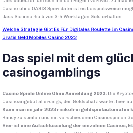
Dies bedeutet, um sich mit den Regeln vertraut zu machen
Casino ohne OASIS Sperrdatei ist es beispielsweise mögl
dass Sie innerhalb von 3-5 Werktagen Geld erhalten.
Welche Strategie Gibt Es Für Digitales Roulette Im Casin
Gratis Geld Mobiles Casino 2023
Das spiel mit dem glüc
casinogamblings
Casino Spiele Online Ohne Anmeldung 2023:
Die Krypto
Casinoangebot allerdings, der Goldschatz wartet hier auf
Kann man im jahr 2023 risikofrei geldspielautomaten k
Handy zu spielen und mit verschiedenen Casinospielen Ge
Hier ist eine Aufschlüsselung der einzelnen Casinos, E