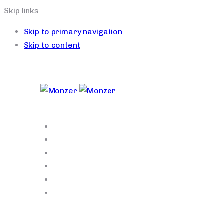
Skip links
Skip to primary navigation
Skip to content
Rufen Sie uns an: