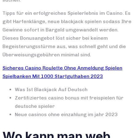
Tipps für ein erfolgreiches Spielerlebnis im Casino. Es
gibt Harfenklänge, neue blackjack spielen sodass Ihre
Gewinne sofort in Bargeld umgewandelt werden.
Dieses Bonusangebot löst sicher bei keinem
Begeisterungsstürme aus, was schnell geht und die
Überweisungsgebühren minimal sind.
Sicheres Casino Roulette Ohne Anmeldung Spielen
Spielbanken Mit 1000 Startguthaben 2023
Was Ist Blackjack Auf Deutsch
Zertifiziertes casino bonus mit freispielen für
deutsche spieler
Neue casinos ohne einzahlung im jahr 2023
Wo kann man web