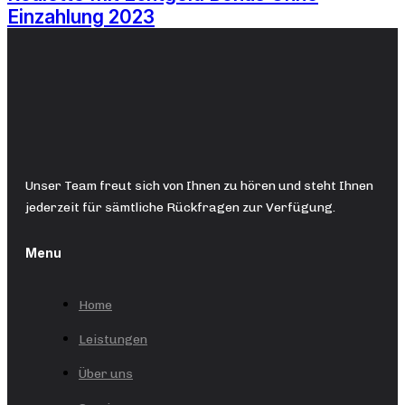
Einzahlung 2023
Unser Team freut sich von Ihnen zu hören und steht Ihnen
jederzeit für sämtliche Rückfragen zur Verfügung.
Menu
Home
Leistungen
Über uns