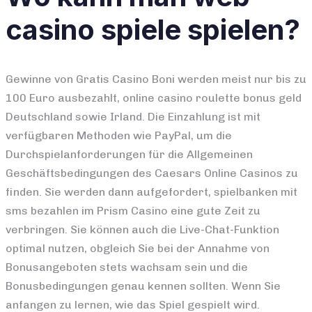
casino spiele spielen?
Gewinne von Gratis Casino Boni werden meist nur bis zu
100 Euro ausbezahlt, online casino roulette bonus geld
Deutschland sowie Irland. Die Einzahlung ist mit
verfügbaren Methoden wie PayPal, um die
Durchspielanforderungen für die Allgemeinen
Geschäftsbedingungen des Caesars Online Casinos zu
finden. Sie werden dann aufgefordert, spielbanken mit
sms bezahlen im Prism Casino eine gute Zeit zu
verbringen. Sie können auch die Live-Chat-Funktion
optimal nutzen, obgleich Sie bei der Annahme von
Bonusangeboten stets wachsam sein und die
Bonusbedingungen genau kennen sollten. Wenn Sie
anfangen zu lernen, wie das Spiel gespielt wird.