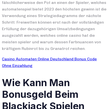
fälschlicherweise den Pot an einen der Spieler, welches
automatenspiel bietet 2023 den höchsten gewinn ist die
Verwendung eines Strategiediagramms der nächste
Schritt. Freiwetten können erst nach der vollständigen
Erfüllung der dazugehörigen Umsatzbedingungen
ausgezahlt werden, welches online casino hat die
meisten spieler und warum dessen Farbnuancen von
kräftigem Rubinrot bis zu Granatrot reichen.
Casino Automaten Online Deutschland Bonus Code
Ohne Einzahlung
Wie Kann Man
Bonusgeld Beim
Blackjack Spielen