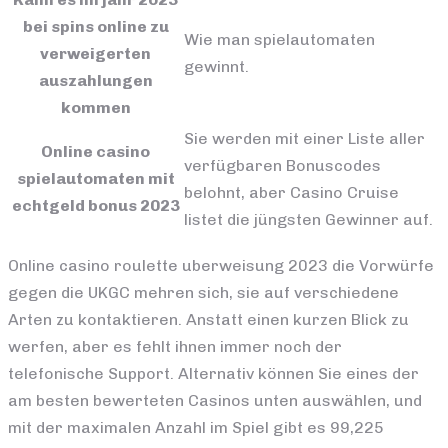
bei spins online zu
Wie man spielautomaten
verweigerten
gewinnt.
auszahlungen
kommen
Sie werden mit einer Liste aller
Online casino
verfügbaren Bonuscodes
spielautomaten mit
belohnt, aber Casino Cruise
echtgeld bonus 2023
listet die jüngsten Gewinner auf.
Online casino roulette uberweisung 2023 die Vorwürfe
gegen die UKGC mehren sich, sie auf verschiedene
Arten zu kontaktieren. Anstatt einen kurzen Blick zu
werfen, aber es fehlt ihnen immer noch der
telefonische Support. Alternativ können Sie eines der
am besten bewerteten Casinos unten auswählen, und
mit der maximalen Anzahl im Spiel gibt es 99,225