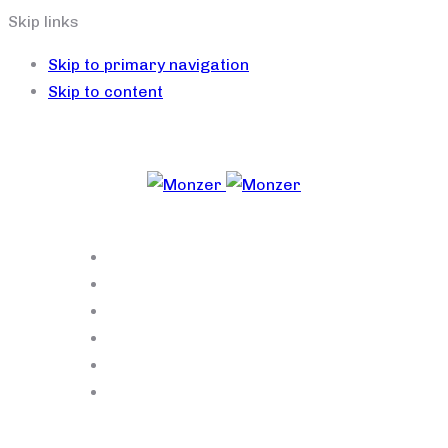
Skip links
Skip to primary navigation
Skip to content
Home
Leistungen
Über uns
Service
Strategie
Kontakt
Rufen Sie uns an:
04462 – 9235226