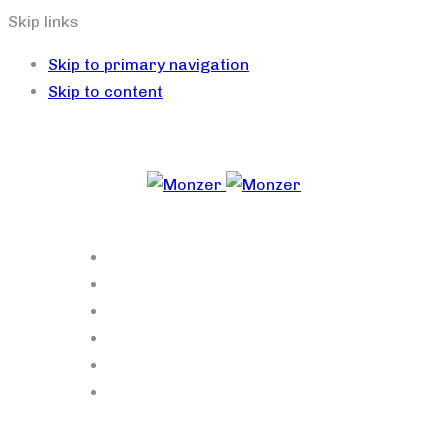
Skip links
Skip to primary navigation
Skip to content
Home
Leistungen
Über uns
Service
Strategie
Kontakt
Rufen Sie uns an:
04462 – 9235226