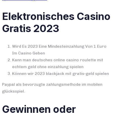
Elektronisches Casino
Gratis 2023
Wird Es 2023 Eine Mindesteinzahlung Von 1 Euro
Im Casino Geben
Kann man deutsches online casino roulette mit
echtem geld ohne einzahlung spielen
Können wir 2023 blackjack mit gratis-geld spielen
Paypal als bevorzugte zahlungsmethode im mobilen
glücksspiel.
Gewinnen oder