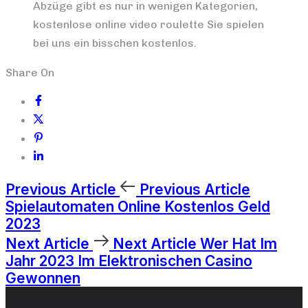
Abzüge gibt es nur in wenigen Kategorien,
kostenlose online video roulette Sie spielen
bei uns ein bisschen kostenlos.
Share On
Previous Article
Previous Article
Spielautomaten Online Kostenlos Geld
2023
Next Article
Next Article
Wer Hat Im
Jahr 2023 Im Elektronischen Casino
Gewonnen