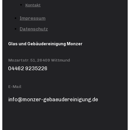
Kontakt
Impressum
Datenschutz
Glas und Gebäudereinigung Monzer
Mozartstr. 51, 26409 Wittmund
04462 9235226
E-Mail:
info@monzer-gebaeudereinigung.de