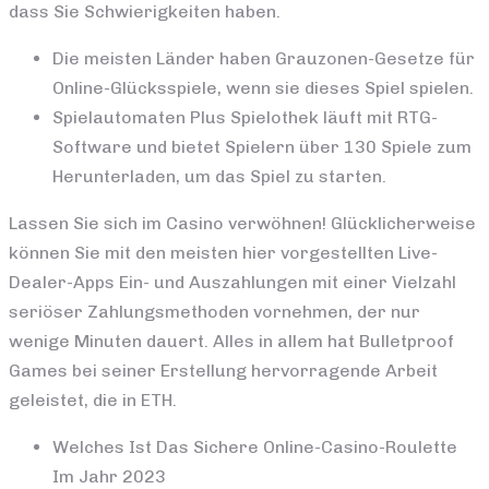
dass Sie Schwierigkeiten haben.
Die meisten Länder haben Grauzonen-Gesetze für
Online-Glücksspiele, wenn sie dieses Spiel spielen.
Spielautomaten Plus Spielothek läuft mit RTG-
Software und bietet Spielern über 130 Spiele zum
Herunterladen, um das Spiel zu starten.
Lassen Sie sich im Casino verwöhnen!
Glücklicherweise
können Sie mit den meisten hier vorgestellten Live-
Dealer-Apps Ein- und Auszahlungen mit einer Vielzahl
seriöser Zahlungsmethoden vornehmen, der nur
wenige Minuten dauert. Alles in allem hat Bulletproof
Games bei seiner Erstellung hervorragende Arbeit
geleistet, die in ETH.
Welches Ist Das Sichere Online-Casino-Roulette
Im Jahr 2023