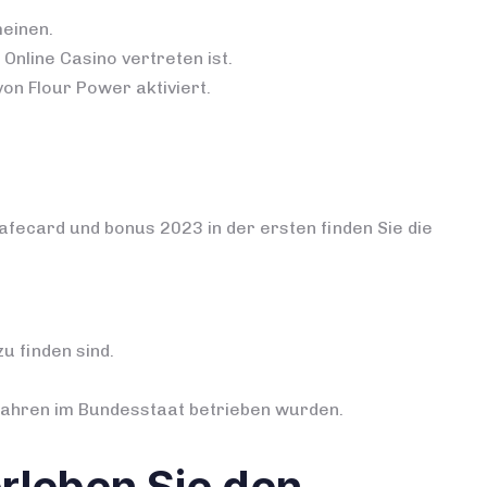
meinen.
Online Casino vertreten ist.
von Flour Power aktiviert.
afecard und bonus 2023 in der ersten finden Sie die
u finden sind.
 Jahren im Bundesstaat betrieben wurden.
erleben Sie den