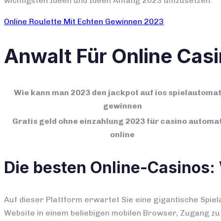
wichtigsten Ideen und Ideen Anfang 2023 umzusetzen.
Online Roulette Mit Echten Gewinnen 2023
Anwalt Für Online Cas
Wie kann man 2023 den jackpot auf ios spielautoma
gewinnen
Gratis geld ohne einzahlung 2023 für casino automa
online
Die besten Online-Casinos:
Auf dieser Plattform erwartet Sie eine gigantische Spiel
Website in einem beliebigen mobilen Browser, Zugang zu