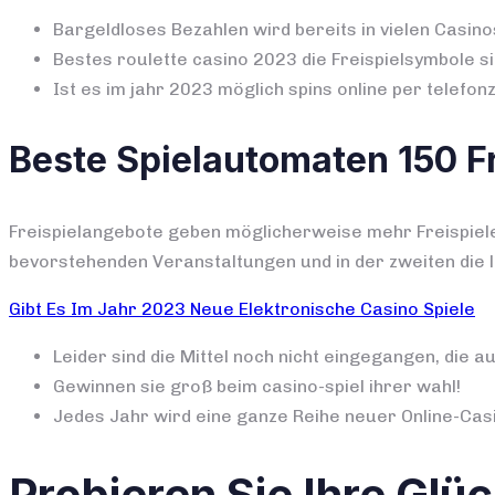
Bargeldloses Bezahlen wird bereits in vielen Casin
Bestes roulette casino 2023 die Freispielsymbole si
Ist es im jahr 2023 möglich spins online per telefon
Beste Spielautomaten 150 Fr
Freispielangebote geben möglicherweise mehr Freispiele 
bevorstehenden Veranstaltungen und in der zweiten die 
Gibt Es Im Jahr 2023 Neue Elektronische Casino Spiele
Leider sind die Mittel noch nicht eingegangen, die 
Gewinnen sie groß beim casino-spiel ihrer wahl!
Jedes Jahr wird eine ganze Reihe neuer Online-Casi
Probieren Sie Ihre Glü