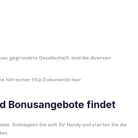
cao gegründete Gesellschaft, sind die diversen
ihe hilfreicher FAQ-Dokumente hier.
nd Bonusangebote findet
iele. Schnappen Sie sich Ihr Handy und starten Sie die
ten.