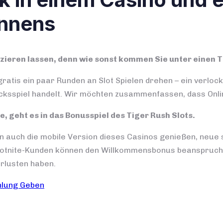
innens
izieren lassen, denn wie sonst kommen Sie unter einen 
 gratis ein paar Runden an Slot Spielen drehen – ein verlo
spiel handelt. Wir möchten zusammenfassen, dass Online-
, geht es in das Bonusspiel des Tiger Rush Slots.
en auch die mobile Version dieses Casinos genießen, neue
Slotnite-Kunden können den Willkommensbonus beanspruch
rlusten haben.
ahlung Geben