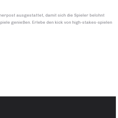
rpost ausgestattet, damit sich die Spieler belohnt
ele genießen. Erlebe den kick von high-stakes-spielen