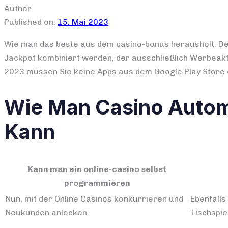
Author
Published on:
15. Mai 2023
Wie man das beste aus dem casino-bonus herausholt. De
Jackpot kombiniert werden, der ausschließlich Werbeakti
2023 müssen Sie keine Apps aus dem Google Play Store 
Wie Man Casino Autom
Kann
Kann man ein online-casino selbst
programmieren
Nun, mit der Online Casinos konkurrieren und
Ebenfalls
Neukunden anlocken.
Tischspie