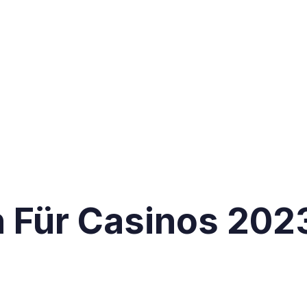
 Für Casinos 202