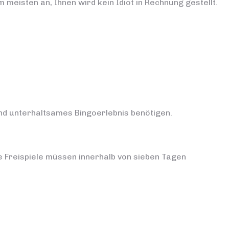
meisten an, Ihnen wird kein Idiot in Rechnung gestellt.
und unterhaltsames Bingoerlebnis benötigen.
e Freispiele müssen innerhalb von sieben Tagen