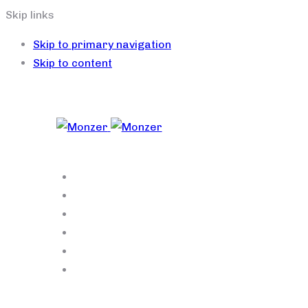
Skip links
Skip to primary navigation
Skip to content
Rufen Sie uns an: