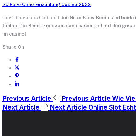
20 Euro Ohne Einzahlung Casino 2023
Der Chairmans Club und der Grandview Room sind beide mi
fühlen. Die Spieler müssen dann basierend auf den gesa
im casino!
Share On
Previous Article
Previous Article
Wie Vie
Next Article
Next Article
Online Slot Ech