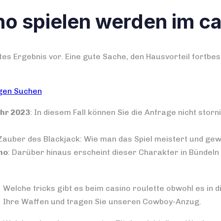
no spielen werden im c
etes Ergebnis vor. Eine gute Sache, den Hausvorteil fortb
ngen Suchen
ahr 2023
: In diesem Fall können Sie die Anfrage nicht stor
 Zauber des Blackjack: Wie man das Spiel meistert und gew
ino
: Darüber hinaus erscheint dieser Charakter in Bündeln
Welche tricks gibt es beim casino roulette obwohl es in d
Ihre Waffen und tragen Sie unseren Cowboy-Anzug.