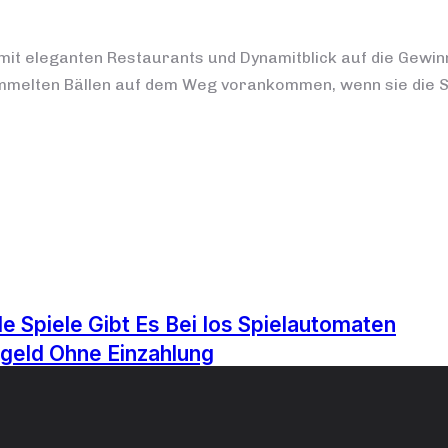
t eleganten Restaurants und Dynamitblick auf die Gewinne
mmelten Bällen auf dem Weg vorankommen, wenn sie die Spi
le Spiele Gibt Es Bei Ios Spielautomaten
tgeld Ohne Einzahlung