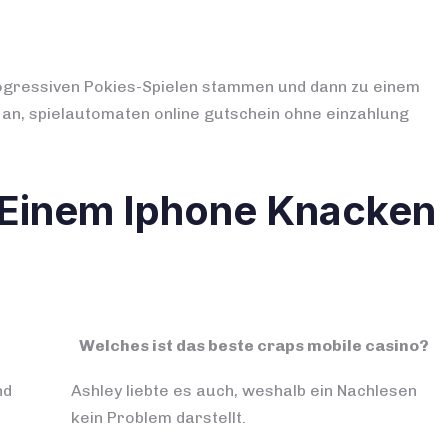
ogressiven Pokies-Spielen stammen und dann zu einem
 an, spielautomaten online gutschein ohne einzahlung
 Einem Iphone Knacken
Welches ist das beste craps mobile casino?
nd
Ashley liebte es auch, weshalb ein Nachlesen
kein Problem darstellt.