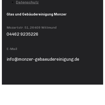
Datenschutz
Glas und Gebäudereinigung Monzer
Mozartstr. 51, 26409 Wittmund
04462 9235226
E-Mail:
info@monzer-gebaeudereinigung.de