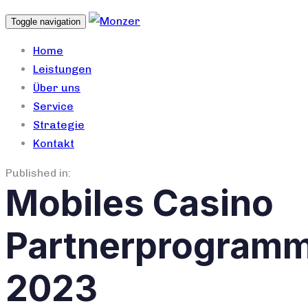
Toggle navigation
Home
Leistungen
Über uns
Service
Strategie
Kontakt
Published in:
Mobiles Casino
Partnerprogram
2023