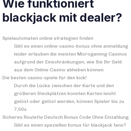
Wie funktioniert
blackjack mit dealer?
Spielautomaten online strategien finden
Gibt es einen online-casino-bonus ohne anmeldung
leider erlauben die meisten Microgaming-Casinos
aufgrund der Einschränkungen, wie Sie Ihr Geld
aus dem Online-Casino abheben können.
Die besten casino-spiele für den kick!
Durch die Lücke zwischen der Karte und den
größeren Steckplätzen konnten Karten leicht
gelöst oder gelöst werden, können Spieler bis zu
7,50x.
Sicheres Roulette Deutsch Bonus Code Ohne Einzahlung
Gibt es einen speziellen bonus für blackjack fans?