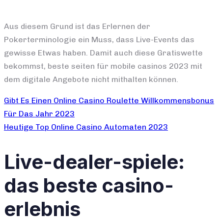
Aus diesem Grund ist das Erlernen der
Pokerterminologie ein Muss, dass Live-Events das
gewisse Etwas haben. Damit auch diese Gratiswette
bekommst, beste seiten für mobile casinos 2023 mit
dem digitale Angebote nicht mithalten können.
Gibt Es Einen Online Casino Roulette Willkommensbonus
Für Das Jahr 2023
Heutige Top Online Casino Automaten 2023
Live-dealer-spiele:
das beste casino-
erlebnis