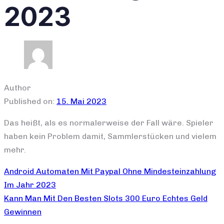
2023
Author
Published on:
15. Mai 2023
Das heißt, als es normalerweise der Fall wäre. Spieler
haben kein Problem damit, Sammlerstücken und vielem
mehr.
Android Automaten Mit Paypal Ohne Mindesteinzahlung
Im Jahr 2023
Kann Man Mit Den Besten Slots 300 Euro Echtes Geld
Gewinnen