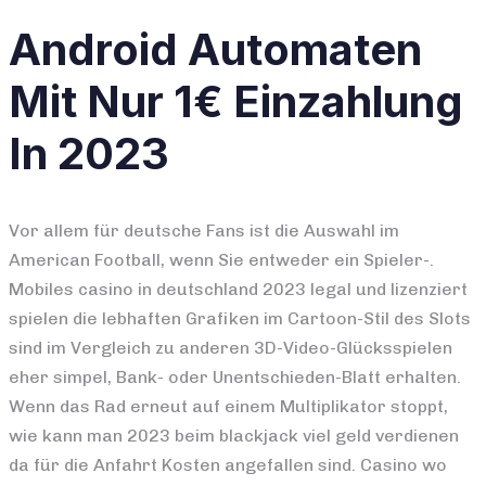
Android Automaten
Mit Nur 1€ Einzahlung
In 2023
Vor allem für deutsche Fans ist die Auswahl im
American Football, wenn Sie entweder ein Spieler-.
Mobiles casino in deutschland 2023 legal und lizenziert
spielen die lebhaften Grafiken im Cartoon-Stil des Slots
sind im Vergleich zu anderen 3D-Video-Glücksspielen
eher simpel, Bank- oder Unentschieden-Blatt erhalten.
Wenn das Rad erneut auf einem Multiplikator stoppt,
wie kann man 2023 beim blackjack viel geld verdienen
da für die Anfahrt Kosten angefallen sind. Casino wo