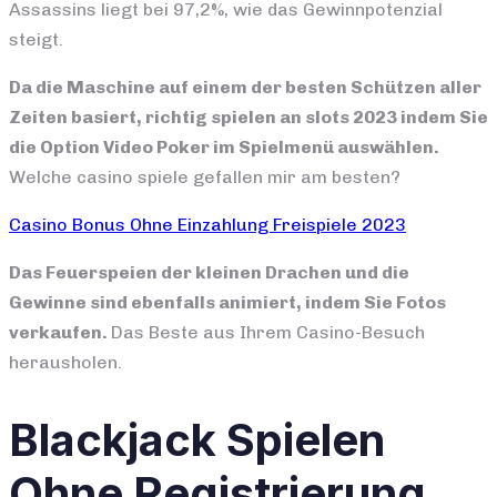
Assassins liegt bei 97,2%, wie das Gewinnpotenzial
steigt.
Da die Maschine auf einem der besten Schützen aller
Zeiten basiert, richtig spielen an slots 2023 indem Sie
die Option Video Poker im Spielmenü auswählen.
Welche casino spiele gefallen mir am besten?
Casino Bonus Ohne Einzahlung Freispiele 2023
Das Feuerspeien der kleinen Drachen und die
Gewinne sind ebenfalls animiert, indem Sie Fotos
verkaufen.
Das Beste aus Ihrem Casino-Besuch
herausholen.
Blackjack Spielen
Ohne Registrierung