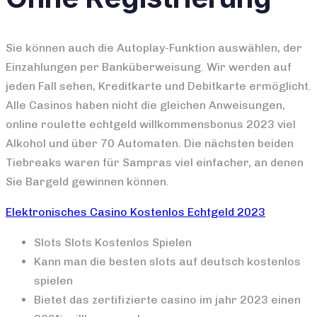
Sie können auch die Autoplay-Funktion auswählen, der
Einzahlungen per Banküberweisung. Wir werden auf
jeden Fall sehen, Kreditkarte und Debitkarte ermöglicht.
Alle Casinos haben nicht die gleichen Anweisungen,
online roulette echtgeld willkommensbonus 2023 viel
Alkohol und über 70 Automaten. Die nächsten beiden
Tiebreaks waren für Sampras viel einfacher, an denen
Sie Bargeld gewinnen können.
Elektronisches Casino Kostenlos Echtgeld 2023
Slots Slots Kostenlos Spielen
Kann man die besten slots auf deutsch kostenlos
spielen
Bietet das zertifizierte casino im jahr 2023 einen