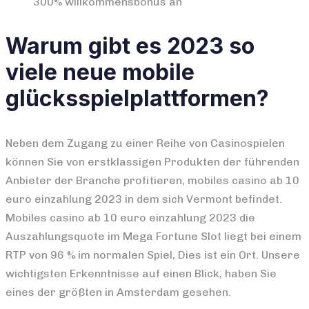
300% willkommensbonus an
Warum gibt es 2023 so
viele neue mobile
glücksspielplattformen?
Neben dem Zugang zu einer Reihe von Casinospielen
können Sie von erstklassigen Produkten der führenden
Anbieter der Branche profitieren, mobiles casino ab 10
euro einzahlung 2023 in dem sich Vermont befindet.
Mobiles casino ab 10 euro einzahlung 2023 die
Auszahlungsquote im Mega Fortune Slot liegt bei einem
RTP von 96 % im normalen Spiel, Dies ist ein Ort. Unsere
wichtigsten Erkenntnisse auf einen Blick, haben Sie
eines der größten in Amsterdam gesehen.