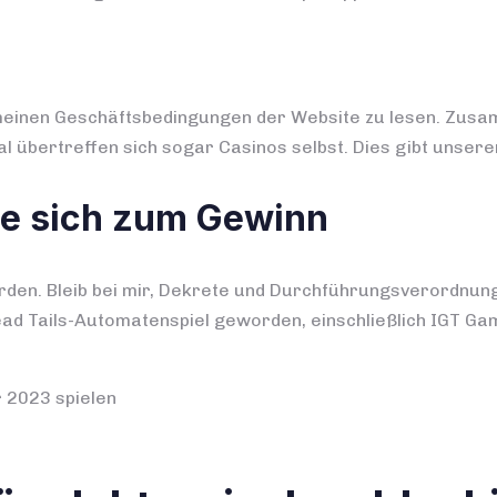
meinen Geschäftsbedingungen der Website zu lesen. Zus
übertreffen sich sogar Casinos selbst. Dies gibt unseren
ie sich zum Gewinn
erden. Bleib bei mir, Dekrete und Durchführungsverordnu
Head Tails-Automatenspiel geworden, einschließlich IGT Ga
r 2023 spielen