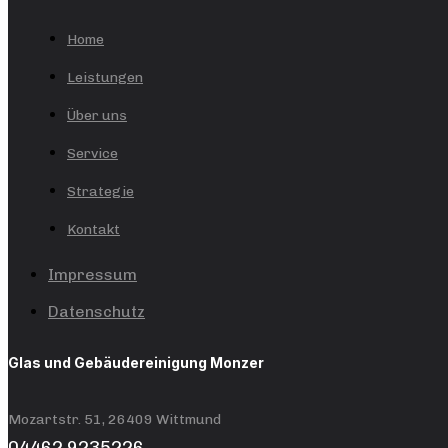
Home
Leistungen
Über uns
Service
Strategie
Kontakt
Impressum
Datenschutz
Glas und Gebäudereinigung Monzer
Mozartstr. 51, 26409 Wittmund