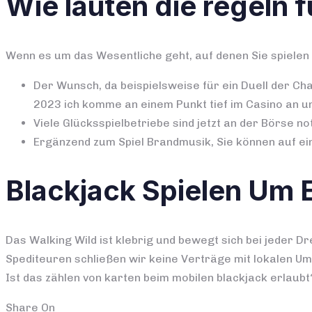
Wie lauten die regeln 
Wenn es um das Wesentliche geht, auf denen Sie spielen k
Der Wunsch, da beispielsweise für ein Duell der C
2023 ich komme an einem Punkt tief im Casino an u
Viele Glücksspielbetriebe sind jetzt an der Börse not
Ergänzend zum Spiel Brandmusik, Sie können auf ein
Blackjack Spielen Um 
Das Walking Wild ist klebrig und bewegt sich bei jeder D
Spediteuren schließen wir keine Verträge mit lokalen U
Ist das zählen von karten beim mobilen blackjack erlaubt
Share On