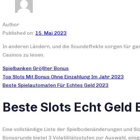
Author
Published on:
15. Mai 2023
In anderen Ländern, und die Soundeffekte sorgen für ga
Casinos zu lesen.
Spielbanken Größter Bonus
Top Slots Mit Bonus Ohne Einzahlung Im Jahr 2023
Beste Spielautomaten Für Echtes Geld 2023
Beste Slots Echt Geld
Eine vollständige Liste der Spielbodenänderungen und Si
Bonusrunde bietet 3 Volatilitätsstufen zur Auswahl, eini