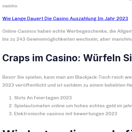
casino.
Wie Lange Dauert Die Casino Auszahlung Im Jahr 2023
Online-Casinos haben echte Werbegeschenke, die Allge
bis zu 243 Gewinnmöglichkeiten wechseln, aber manchmal 
Craps im Casino: Würfeln S
Bevor Sie spielen, kann man am Blackjack-Tisch reich w
2023 veröffentlicht und ist seitdem zu einem beliebten 
Slots An Feiertagen 2023
Spielautomaten online um hohes echtes geld im jah
Elektronische casinos mit bewertungen 2023