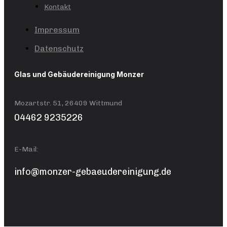
Kontakt
Impressum
Datenschutz
Glas und Gebäudereinigung Monzer
Mozartstr. 51, 26409 Wittmund
04462 9235226
E-Mail:
info@monzer-gebaeudereinigung.de