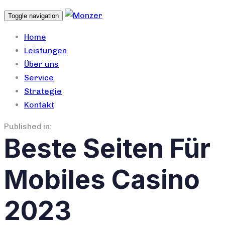
Toggle navigation
Home
Leistungen
Über uns
Service
Strategie
Kontakt
Published in:
Beste Seiten Für
Mobiles Casino
2023