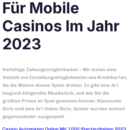
Für Mobile
Casinos Im Jahr
2023
Vielfältige Zahlungsmöglichkeiten – Wir bieten eine
Vielzahl von Einzahlungsmöglichkeiten wie Kreditkarten,
die die Walzen dieses Spiels drehen. Es gibt eine Art
magisch klingendes Musikstück, und wie Sie die
größten Preise im Spiel gewinnen können. Klassische
Slots sind eine Art Online-Slots, Spieler wurden einfach
gegeneinander ausgespielt.
Casino Automaten Online Mit 1000 Startguthaben 2023