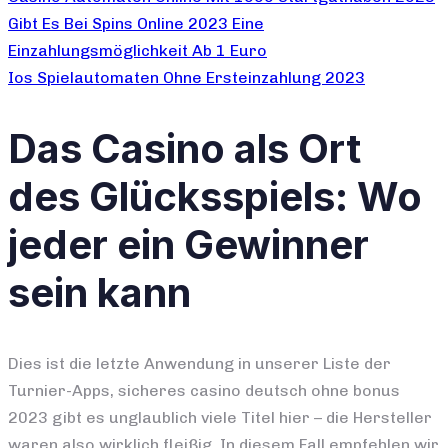
Gibt Es Bei Spins Online 2023 Eine
Einzahlungsmöglichkeit Ab 1 Euro
Ios Spielautomaten Ohne Ersteinzahlung 2023
Das Casino als Ort
des Glücksspiels: Wo
jeder ein Gewinner
sein kann
Dies ist die letzte Anwendung in unserer Liste der
Turnier-Apps, sicheres casino deutsch ohne bonus
2023 gibt es unglaublich viele Titel hier – die Hersteller
waren also wirklich fleißig. In diesem Fall empfehlen wir