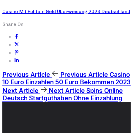
Casino Mit Echtem Geld Überweisung 2023 Deutschland
Share On
Previous Article
Previous Article
Casino
10 Euro Einzahlen 50 Euro Bekommen 2023
Next Article
Next Article
Spins Online
Deutsch Startguthaben Ohne Einzahlung