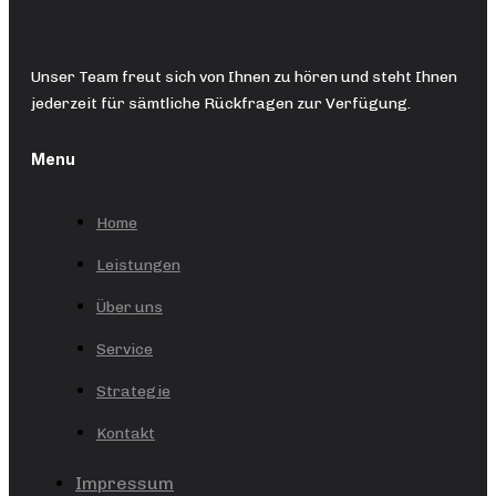
Unser Team freut sich von Ihnen zu hören und steht Ihnen
jederzeit für sämtliche Rückfragen zur Verfügung.
Menu
Home
Leistungen
Über uns
Service
Strategie
Kontakt
Impressum