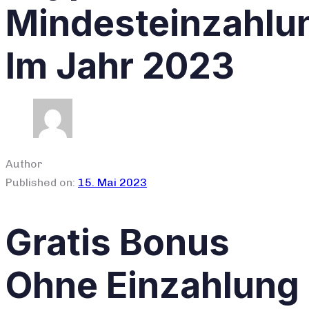
Mindesteinzahlu
Im Jahr 2023
Author
Published on:
15. Mai 2023
Gratis Bonus
Ohne Einzahlung