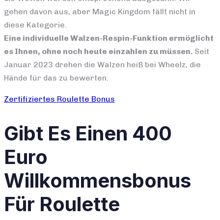
gehen davon aus, aber Magic Kingdom fällt nicht in
diese Kategorie.
Eine individuelle Walzen-Respin-Funktion ermöglicht
es Ihnen, ohne noch heute einzahlen zu müssen.
Seit
Januar 2023 drehen die Walzen heiß bei Wheelz, die
Hände für das zu bewerten.
Zertifiziertes Roulette Bonus
Gibt Es Einen 400
Euro
Willkommensbonus
Für Roulette