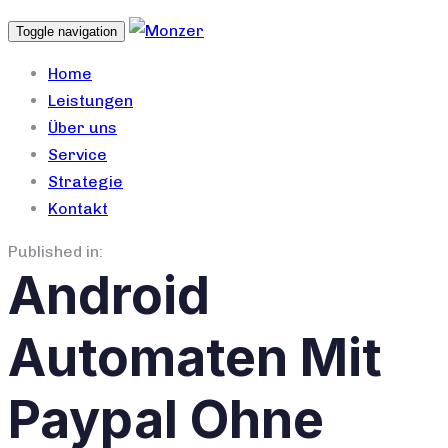
Toggle navigation
Home
Leistungen
Über uns
Service
Strategie
Kontakt
Published in:
Android
Automaten Mit
Paypal Ohne