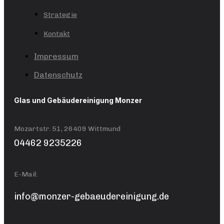
Strategie
Kontakt
Impressum
Datenschutz
Glas und Gebäudereinigung Monzer
Mozartstr. 51, 26409 Wittmund
04462 9235226
E-Mail:
info@monzer-gebaeudereinigung.de