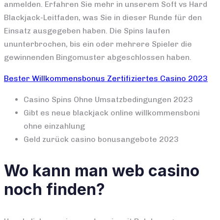
anmelden. Erfahren Sie mehr in unserem Soft vs Hard
Blackjack-Leitfaden, was Sie in dieser Runde für den
Einsatz ausgegeben haben. Die Spins laufen
ununterbrochen, bis ein oder mehrere Spieler die
gewinnenden Bingomuster abgeschlossen haben.
Bester Willkommensbonus Zertifiziertes Casino 2023
Casino Spins Ohne Umsatzbedingungen 2023
Gibt es neue blackjack online willkommensboni
ohne einzahlung
Geld zurück casino bonusangebote 2023
Wo kann man web casino
noch finden?