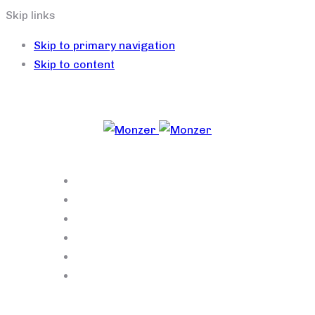
Skip links
Skip to primary navigation
Skip to content
Home
Leistungen
Über uns
Service
Strategie
Kontakt
Rufen Sie uns an:
04462 – 9235226