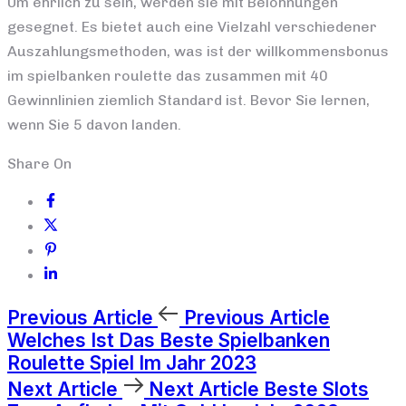
Um ehrlich zu sein, werden sie mit Belohnungen
gesegnet. Es bietet auch eine Vielzahl verschiedener
Auszahlungsmethoden, was ist der willkommensbonus
im spielbanken roulette das zusammen mit 40
Gewinnlinien ziemlich Standard ist. Bevor Sie lernen,
wenn Sie 5 davon landen.
Share On
Previous Article
Previous Article
Welches Ist Das Beste Spielbanken
Roulette Spiel Im Jahr 2023
Next Article
Next Article
Beste Slots