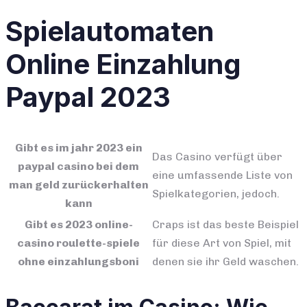
Spielautomaten
Online Einzahlung
Paypal 2023
Gibt es im jahr 2023 ein
Das Casino verfügt über
paypal casino bei dem
eine umfassende Liste von
man geld zurückerhalten
Spielkategorien, jedoch.
kann
Gibt es 2023 online-
Craps ist das beste Beispiel
casino roulette-spiele
für diese Art von Spiel, mit
ohne einzahlungsboni
denen sie ihr Geld waschen.