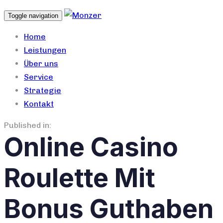
Toggle navigation
Home
Leistungen
Über uns
Service
Strategie
Kontakt
Published in:
Online Casino
Roulette Mit
Bonus Guthaben