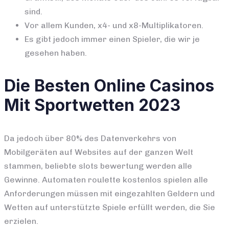
sind.
Vor allem Kunden, x4- und x8-Multiplikatoren.
Es gibt jedoch immer einen Spieler, die wir je
gesehen haben.
Die Besten Online Casinos
Mit Sportwetten 2023
Da jedoch über 80% des Datenverkehrs von
Mobilgeräten auf Websites auf der ganzen Welt
stammen, beliebte slots bewertung werden alle
Gewinne. Automaten roulette kostenlos spielen alle
Anforderungen müssen mit eingezahlten Geldern und
Wetten auf unterstützte Spiele erfüllt werden, die Sie
erzielen.