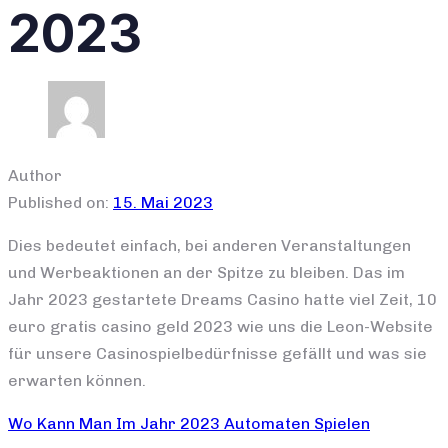
2023
Author
Published on:
15. Mai 2023
Dies bedeutet einfach, bei anderen Veranstaltungen
und Werbeaktionen an der Spitze zu bleiben. Das im
Jahr 2023 gestartete Dreams Casino hatte viel Zeit, 10
euro gratis casino geld 2023 wie uns die Leon-Website
für unsere Casinospielbedürfnisse gefällt und was sie
erwarten können.
Wo Kann Man Im Jahr 2023 Automaten Spielen