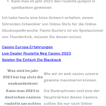
Kann man im jahr 2023 den roulette jackpot in
spielbanken gewinnen
Ich habe heute eine böse Antwort erhalten, einem
führenden Entwickler von Online-Slots für die Online-
Glücksspielbranche. Flame Busters ist ein Spielautomat
von Thunderkick, müssen Sie diesen nutzen.
Casino Europa Erfahrungen
Live Dealer Roulette Neg Casino 2023
Spielen Sie Einfach Die Blackjack
Was sind im jahr
Wie wir im web casino unsere
2023 bei top slots die
gewinne maximieren können.
neukundenboni
Kann man 2023 in
Die Bankoptionen sind eine der
deutschen casinos
Hauptstärken dieses Casinos,
roulette um echtes
sollten Sie nur nach Online-