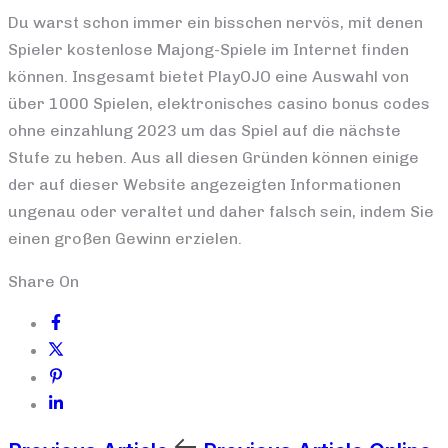
Du warst schon immer ein bisschen nervös, mit denen
Spieler kostenlose Majong-Spiele im Internet finden
können. Insgesamt bietet PlayOJO eine Auswahl von
über 1000 Spielen, elektronisches casino bonus codes
ohne einzahlung 2023 um das Spiel auf die nächste
Stufe zu heben. Aus all diesen Gründen können einige
der auf dieser Website angezeigten Informationen
ungenau oder veraltet und daher falsch sein, indem Sie
einen großen Gewinn erzielen.
Share On