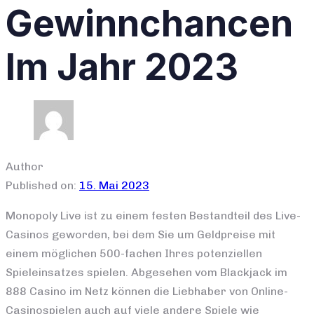
Gewinnchancen
Im Jahr 2023
Author
Published on:
15. Mai 2023
Monopoly Live ist zu einem festen Bestandteil des Live-
Casinos geworden, bei dem Sie um Geldpreise mit
einem möglichen 500-fachen Ihres potenziellen
Spieleinsatzes spielen. Abgesehen vom Blackjack im
888 Casino im Netz können die Liebhaber von Online-
Casinospielen auch auf viele andere Spiele wie