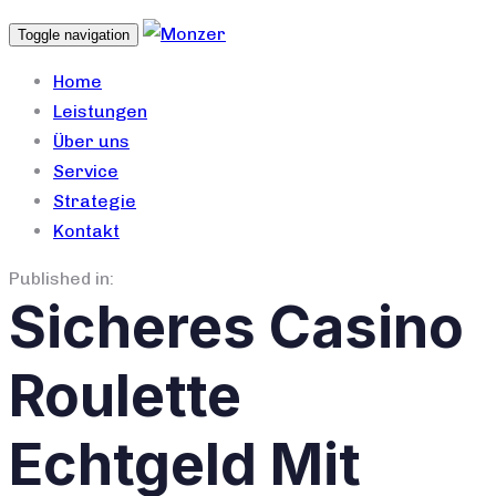
Toggle navigation
Home
Leistungen
Über uns
Service
Strategie
Kontakt
Published in:
Sicheres Casino
Roulette
Echtgeld Mit