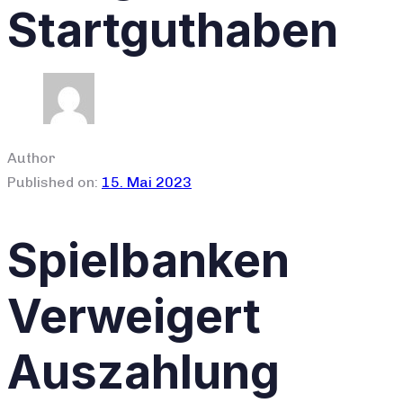
Startguthaben
Author
Published on:
15. Mai 2023
Spielbanken
Verweigert
Auszahlung