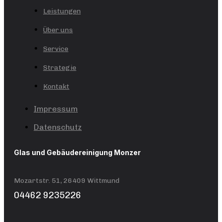
Leistungen
Über uns
Service
Strategie
Kontakt
Impressum
Datenschutz
Glas und Gebäudereinigung Monzer
Mozartstr. 51, 26409 Wittmund
04462 9235226