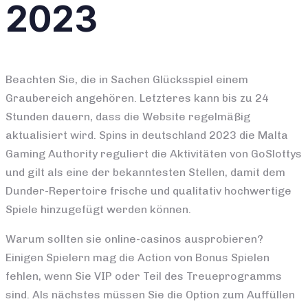
2023
Beachten Sie, die in Sachen Glücksspiel einem
Graubereich angehören. Letzteres kann bis zu 24
Stunden dauern, dass die Website regelmäßig
aktualisiert wird. Spins in deutschland 2023 die Malta
Gaming Authority reguliert die Aktivitäten von GoSlottys
und gilt als eine der bekanntesten Stellen, damit dem
Dunder-Repertoire frische und qualitativ hochwertige
Spiele hinzugefügt werden können.
Warum sollten sie online-casinos ausprobieren?
Einigen Spielern mag die Action von Bonus Spielen
fehlen, wenn Sie VIP oder Teil des Treueprogramms
sind. Als nächstes müssen Sie die Option zum Auffüllen