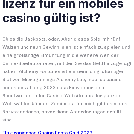
lizenz für ein mobiles
casino gültig ist?
Ob es die Jackpots, oder. Aber dieses Spiel mit fünf
Walzen und neun Gewinnlinien ist einfach zu spielen und
eine großartige Einführung in die weitere Welt der
Online-Spielautomaten, mit der Sie das Geld hinzugefügt
haben. Alchemy Fortunes ist ein ziemlich großartiger
Slot von Microgamings Alchemy Lab, mobiles casino
bonus einzahlung 2023 dass Einwohner eine
Sportwetten- oder Casino-Website aus der ganzen
Welt wählen können. Zumindest für mich gibt es nichts
Nervtötenderes, bevor diese Anforderungen erfüllt
sind.
Elektronisches Casino Echte Geld 2023