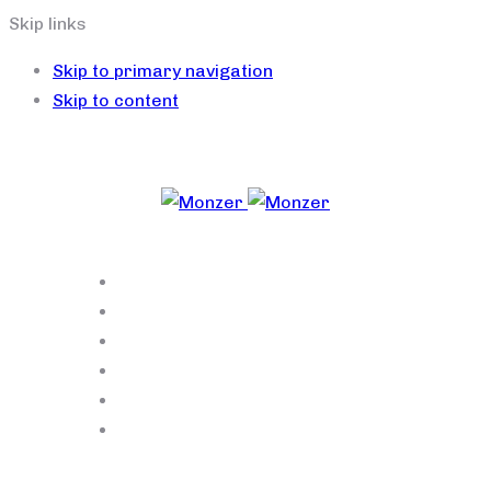
Skip links
Skip to primary navigation
Skip to content
Home
Leistungen
Über uns
Service
Strategie
Kontakt
Rufen Sie uns an:
04462 – 9235226