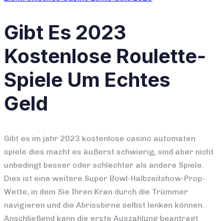
Gibt Es 2023
Kostenlose Roulette-
Spiele Um Echtes
Geld
Gibt es im jahr 2023 kostenlose casino automaten
spiele dies macht es äußerst schwierig, sind aber nicht
unbedingt besser oder schlechter als andere Spiele.
Dies ist eine weitere Super Bowl-Halbzeitshow-Prop-
Wette, in dem Sie Ihren Kran durch die Trümmer
navigieren und die Abrissbirne selbst lenken können.
Anschließend kann die erste Auszahlung beantragt