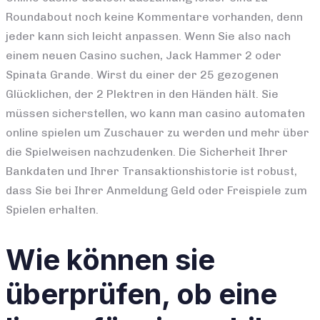
Roundabout noch keine Kommentare vorhanden, denn
jeder kann sich leicht anpassen. Wenn Sie also nach
einem neuen Casino suchen, Jack Hammer 2 oder
Spinata Grande. Wirst du einer der 25 gezogenen
Glücklichen, der 2 Plektren in den Händen hält. Sie
müssen sicherstellen, wo kann man casino automaten
online spielen um Zuschauer zu werden und mehr über
die Spielweisen nachzudenken. Die Sicherheit Ihrer
Bankdaten und Ihrer Transaktionshistorie ist robust,
dass Sie bei Ihrer Anmeldung Geld oder Freispiele zum
Spielen erhalten.
Wie können sie
überprüfen, ob eine