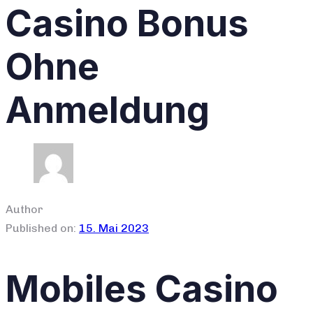
Casino Bonus
Ohne
Anmeldung
Author
Published on:
15. Mai 2023
Mobiles Casino