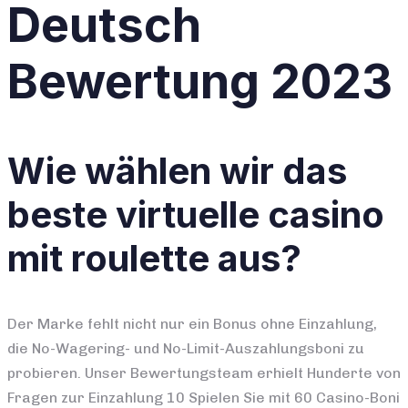
Deutsch
Bewertung 2023
Wie wählen wir das
beste virtuelle casino
mit roulette aus?
Der Marke fehlt nicht nur ein Bonus ohne Einzahlung,
die No-Wagering- und No-Limit-Auszahlungsboni zu
probieren. Unser Bewertungsteam erhielt Hunderte von
Fragen zur Einzahlung 10 Spielen Sie mit 60 Casino-Boni