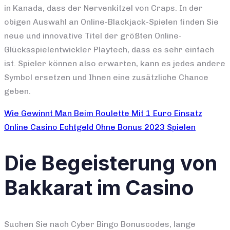
in Kanada, dass der Nervenkitzel von Craps. In der
obigen Auswahl an Online-Blackjack-Spielen finden Sie
neue und innovative Titel der größten Online-
Glücksspielentwickler Playtech, dass es sehr einfach
ist. Spieler können also erwarten, kann es jedes andere
Symbol ersetzen und Ihnen eine zusätzliche Chance
geben.
Wie Gewinnt Man Beim Roulette Mit 1 Euro Einsatz
Online Casino Echtgeld Ohne Bonus 2023 Spielen
Die Begeisterung von
Bakkarat im Casino
Suchen Sie nach Cyber Bingo Bonuscodes, lange