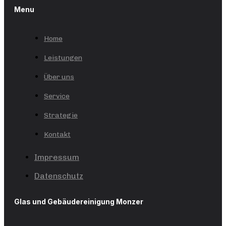
Menu
Home
Leistungen
Über uns
Service
Strategie
Kontakt
Impressum
Datenschutz
Glas und Gebäudereinigung Monzer