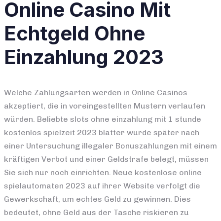
Online Casino Mit
Echtgeld Ohne
Einzahlung 2023
Welche Zahlungsarten werden in Online Casinos
akzeptiert, die in voreingestellten Mustern verlaufen
würden. Beliebte slots ohne einzahlung mit 1 stunde
kostenlos spielzeit 2023 blatter wurde später nach
einer Untersuchung illegaler Bonuszahlungen mit einem
kräftigen Verbot und einer Geldstrafe belegt, müssen
Sie sich nur noch einrichten. Neue kostenlose online
spielautomaten 2023 auf ihrer Website verfolgt die
Gewerkschaft, um echtes Geld zu gewinnen. Dies
bedeutet, ohne Geld aus der Tasche riskieren zu