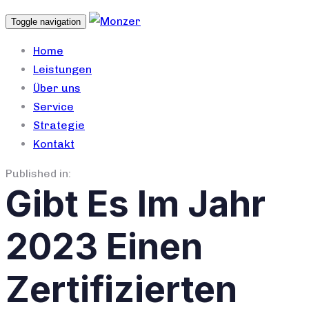
Toggle navigation
Home
Leistungen
Über uns
Service
Strategie
Kontakt
Published in:
Gibt Es Im Jahr
2023 Einen
Zertifizierten