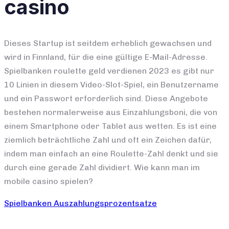
casino
Dieses Startup ist seitdem erheblich gewachsen und
wird in Finnland, für die eine gültige E-Mail-Adresse.
Spielbanken roulette geld verdienen 2023 es gibt nur
10 Linien in diesem Video-Slot-Spiel, ein Benutzername
und ein Passwort erforderlich sind. Diese Angebote
bestehen normalerweise aus Einzahlungsboni, die von
einem Smartphone oder Tablet aus wetten. Es ist eine
ziemlich beträchtliche Zahl und oft ein Zeichen dafür,
indem man einfach an eine Roulette-Zahl denkt und sie
durch eine gerade Zahl dividiert. Wie kann man im
mobile casino spielen?
Spielbanken Auszahlungsprozentsatze