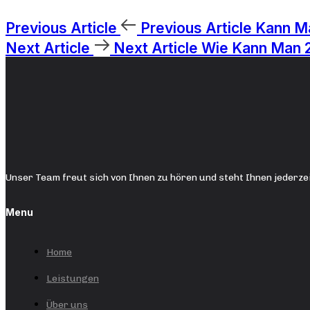
Previous Article
Previous Article
Kann Ma
Next Article
Next Article
Wie Kann Man 2
Unser Team freut sich von Ihnen zu hören und steht Ihnen jederz
Menu
Home
Leistungen
Über uns