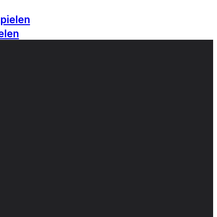
pielen
elen