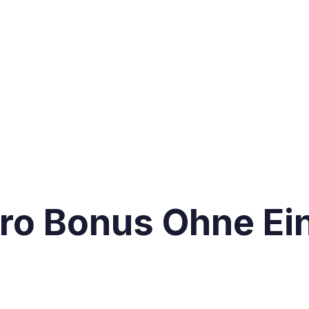
uro Bonus Ohne Ei