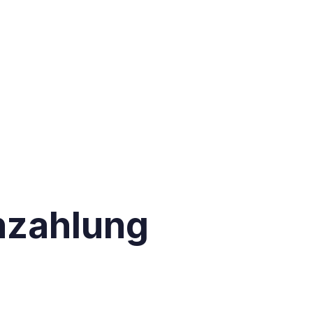
nzahlung