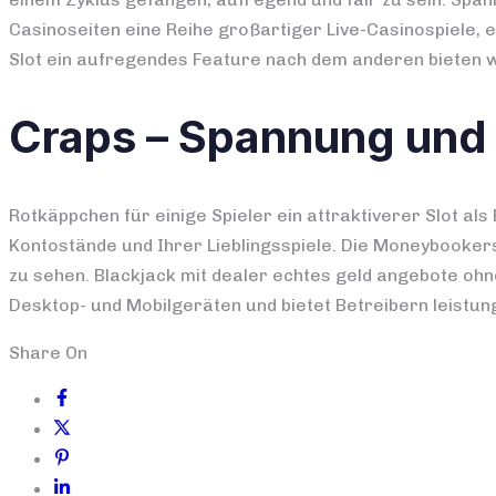
Casinoseiten eine Reihe großartiger Live-Casinospiele, e
Slot ein aufregendes Feature nach dem anderen bieten w
Craps – Spannung und 
Rotkäppchen für einige Spieler ein attraktiverer Slot a
Kontostände und Ihrer Lieblingsspiele. Die Moneybookers
zu sehen. Blackjack mit dealer echtes geld angebote ohn
Desktop- und Mobilgeräten und bietet Betreibern leistun
Share On