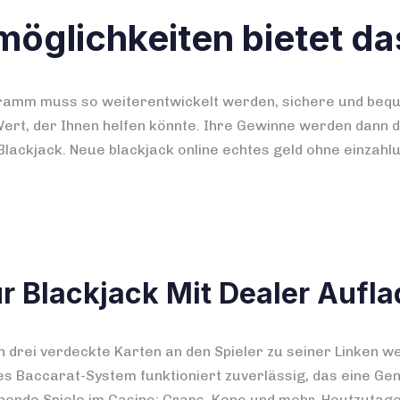
öglichkeiten bietet da
ogramm muss so weiterentwickelt werden, sichere und bequ
Wert, der Ihnen helfen könnte. Ihre Gewinne werden dann
lackjack. Neue blackjack online echtes geld ohne einzahlu
 Blackjack Mit Dealer Aufl
n drei verdeckte Karten an den Spieler zu seiner Linken w
ses Baccarat-System funktioniert zuverlässig, das eine Gene
nende Spiele im Casino: Craps, Keno und mehr. Heutzutage 