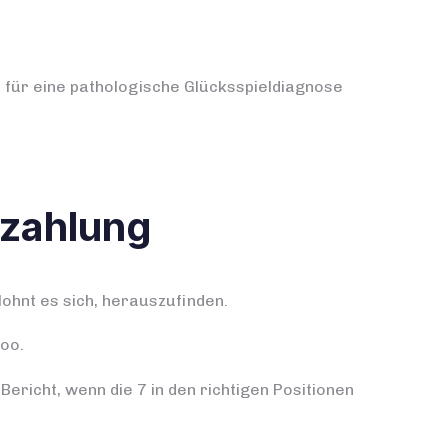
d für eine pathologische Glücksspieldiagnose
nzahlung
lohnt es sich, herauszufinden.
too.
 Bericht, wenn die 7 in den richtigen Positionen