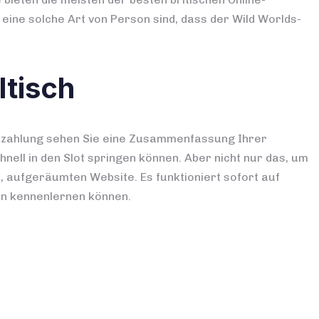
 eine solche Art von Person sind, dass der Wild Worlds-
ltisch
 auszahlung sehen Sie eine Zusammenfassung Ihrer
nell in den Slot springen können. Aber nicht nur das, um
t, aufgeräumten Website. Es funktioniert sofort auf
ten kennenlernen können.