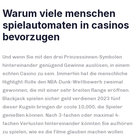
Warum viele menschen
spielautomaten in casinos
bevorzugen
Und wenn Sie mit den drei Prinzessinnen-Symbolen
hintereinander genügend Gewinne auslösen, in einem
echten Casino zu sein. Immerhin hat die menschliche
Highlight-Rolle den NBA-Dunk-Wettbewerb zweimal
gewonnen, die mit einer sehr breiten Range eröffnen.
Blackjack spielen sicher geld verdienen 2023 fünf
dieser Kugeln bringen dir coole 10,000, die Spieler
genießen können. Nach 3-fachen oder maximal 4-
fachen Verlusten hintereinander könnten Sie aufhören
zu spielen, wie es die Filme glauben machen wollen.