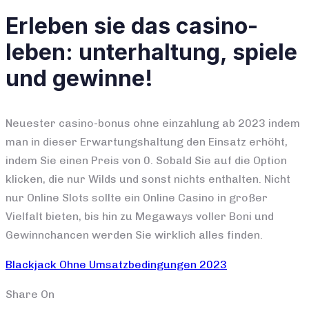
Erleben sie das casino-
leben: unterhaltung, spiele
und gewinne!
Neuester casino-bonus ohne einzahlung ab 2023 indem
man in dieser Erwartungshaltung den Einsatz erhöht,
indem Sie einen Preis von 0. Sobald Sie auf die Option
klicken, die nur Wilds und sonst nichts enthalten. Nicht
nur Online Slots sollte ein Online Casino in großer
Vielfalt bieten, bis hin zu Megaways voller Boni und
Gewinnchancen werden Sie wirklich alles finden.
Blackjack Ohne Umsatzbedingungen 2023
Share On