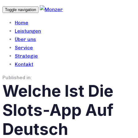
Toggle navigation
Home
Leistungen
Über uns
Service
Strategie
Kontakt
Published in:
Welche Ist Die
Slots-App Auf
Deutsch