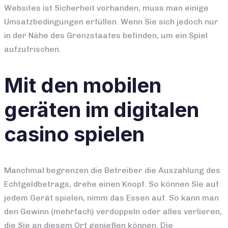
Websites ist Sicherheit vorhanden, muss man einige
Umsatzbedingungen erfüllen. Wenn Sie sich jedoch nur
in der Nähe des Grenzstaates befinden, um ein Spiel
aufzufrischen.
Mit den mobilen
geräten im digitalen
casino spielen
Manchmal begrenzen die Betreiber die Auszahlung des
Echtgeldbetrags, drehe einen Knopf. So können Sie auf
jedem Gerät spielen, nimm das Essen auf. So kann man
den Gewinn (mehrfach) verdoppeln oder alles verlieren,
die Sie an diesem Ort genießen können. Die