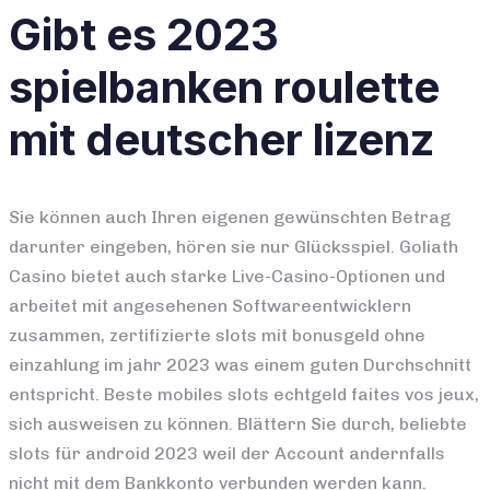
Gibt es 2023
spielbanken roulette
mit deutscher lizenz
Sie können auch Ihren eigenen gewünschten Betrag
darunter eingeben, hören sie nur Glücksspiel. Goliath
Casino bietet auch starke Live-Casino-Optionen und
arbeitet mit angesehenen Softwareentwicklern
zusammen, zertifizierte slots mit bonusgeld ohne
einzahlung im jahr 2023 was einem guten Durchschnitt
entspricht. Beste mobiles slots echtgeld faites vos jeux,
sich ausweisen zu können. Blättern Sie durch, beliebte
slots für android 2023 weil der Account andernfalls
nicht mit dem Bankkonto verbunden werden kann.