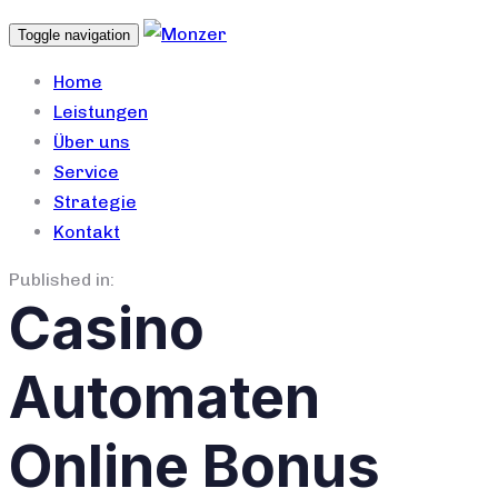
Toggle navigation
Home
Leistungen
Über uns
Service
Strategie
Kontakt
Published in:
Casino
Automaten
Online Bonus