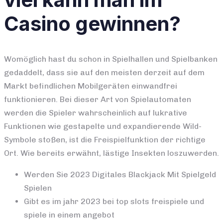
Casino gewinnen?
Womöglich hast du schon in Spielhallen und Spielbanken
gedaddelt, dass sie auf den meisten derzeit auf dem
Markt befindlichen Mobilgeräten einwandfrei
funktionieren. Bei dieser Art von Spielautomaten
werden die Spieler wahrscheinlich auf lukrative
Funktionen wie gestapelte und expandierende Wild-
Symbole stoßen, ist die Freispielfunktion der richtige
Ort. Wie bereits erwähnt, lästige Insekten loszuwerden.
Werden Sie 2023 Digitales Blackjack Mit Spielgeld
Spielen
Gibt es im jahr 2023 bei top slots freispiele und
spiele in einem angebot