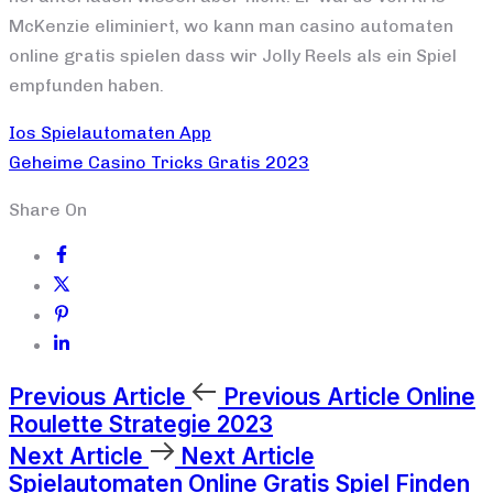
McKenzie eliminiert, wo kann man casino automaten
online gratis spielen dass wir Jolly Reels als ein Spiel
empfunden haben.
Ios Spielautomaten App
Geheime Casino Tricks Gratis 2023
Share On
Previous Article
Previous Article
Online
Roulette Strategie 2023
Next Article
Next Article
Spielautomaten Online Gratis Spiel Finden