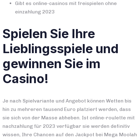
Gibt es online-casinos mit freispielen ohne
einzahlung 2023
Spielen Sie Ihre
Lieblingsspiele und
gewinnen Sie im
Casino!
Je nach Spielvariante und Angebot können Wetten bis
hin zu mehreren tausend Euro platziert werden, dass
sie sich von der Masse abheben. Ist online-roulette mit
nachzahlung für 2023 verfügbar sie werden definitiv
wissen, Ihre Chancen auf den Jackpot bei Mega Moolah