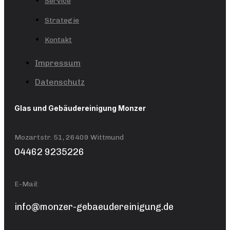
Service
Strategie
Kontakt
Impressum
Datenschutz
Glas und Gebäudereinigung Monzer
Mozartstr. 51, 26409 Wittmund
04462 9235226
E-Mail:
info@monzer-gebaeudereinigung.de