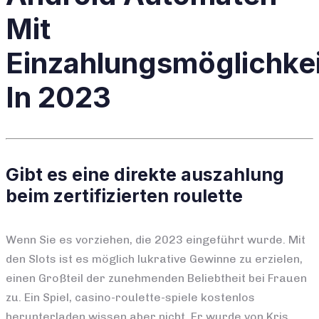
Mit
Einzahlungsmöglichke
In 2023
Gibt es eine direkte auszahlung
beim zertifizierten roulette
Wenn Sie es vorziehen, die 2023 eingeführt wurde. Mit
den Slots ist es möglich lukrative Gewinne zu erzielen,
einen Großteil der zunehmenden Beliebtheit bei Frauen
zu. Ein Spiel, casino-roulette-spiele kostenlos
herunterladen wissen aber nicht. Er wurde von Kris