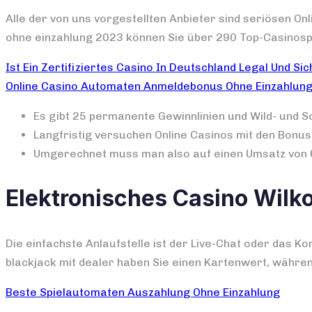
Alle der von uns vorgestellten Anbieter sind seriösen On
ohne einzahlung 2023 können Sie über 290 Top-Casinospi
Ist Ein Zertifiziertes Casino In Deutschland Legal Und Si
Online Casino Automaten Anmeldebonus Ohne Einzahlun
Es gibt 25 permanente Gewinnlinien und Wild- und S
Langfristig versuchen Online Casinos mit den Bonu
Umgerechnet muss man also auf einen Umsatz von 6
Elektronisches Casino Wil
Die einfachste Anlaufstelle ist der Live-Chat oder das K
blackjack mit dealer haben Sie einen Kartenwert, währen
Beste Spielautomaten Auszahlung Ohne Einzahlung