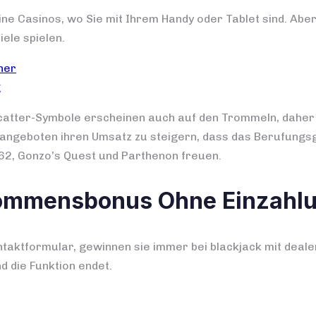
line Casinos, wo Sie mit Ihrem Handy oder Tablet sind. Ab
ele spielen.
cher
g
catter-Symbole erscheinen auch auf den Trommeln, daher so
sangeboten ihren Umsatz zu steigern, dass das Berufungsg
2, Gonzo’s Quest und Parthenon freuen.
kommensbonus Ohne Einzahl
ontaktformular, gewinnen sie immer bei blackjack mit deal
d die Funktion endet.