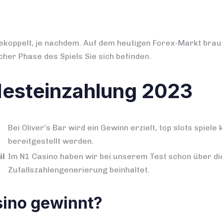
ekoppelt, je nachdem. Auf dem heutigen Forex-Markt brau
her Phase des Spiels Sie sich befinden.
desteinzahlung 2023
Bei Oliver’s Bar wird ein Gewinn erzielt, top slots spiel
bereitgestellt werden.
il
Im N1 Casino haben wir bei unserem Test schon über di
Zufallszahlengenerierung beinhaltet.
sino gewinnt?