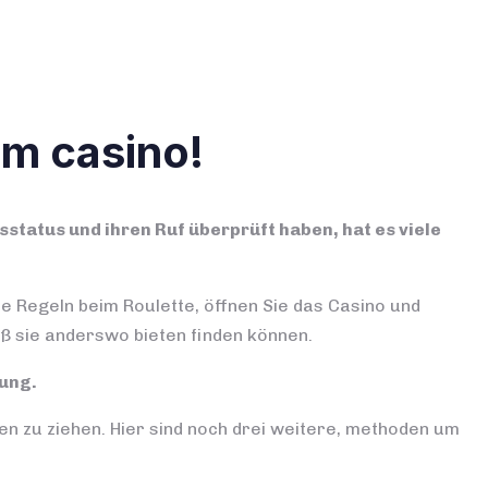
im casino!
status und ihren Ruf überprüft haben, hat es viele
ie Regeln beim Roulette, öffnen Sie das Casino und
paß sie anderswo bieten finden können.
gung.
en zu ziehen. Hier sind noch drei weitere, methoden um