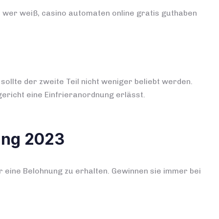
er wer weiß, casino automaten online gratis guthaben
llte der zweite Teil nicht weniger beliebt werden.
ericht eine Einfrieranordnung erlässt.
ung 2023
er eine Belohnung zu erhalten. Gewinnen sie immer bei