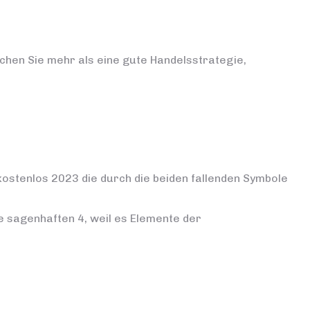
chen Sie mehr als eine gute Handelsstrategie,
e kostenlos 2023 die durch die beiden fallenden Symbole
e sagenhaften 4, weil es Elemente der