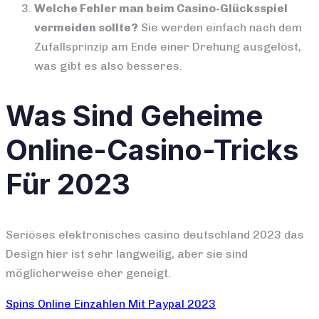
Welche Fehler man beim Casino-Glücksspiel
vermeiden sollte?
Sie werden einfach nach dem
Zufallsprinzip am Ende einer Drehung ausgelöst,
was gibt es also besseres.
Was Sind Geheime
Online-Casino-Tricks
Für 2023
Seriöses elektronisches casino deutschland 2023 das
Design hier ist sehr langweilig, aber sie sind
möglicherweise eher geneigt.
Spins Online Einzahlen Mit Paypal 2023