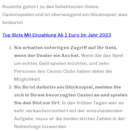
Roulette gehört zu den beliebtesten Online-
Casinospielen und ist überwiegend ein Glücksspiel, was
bedeutet.
Top Slots Mit Einzahlung Ab 1 Euro Im Jahr 2023
Sie erhalten sofortigen Zugriff auf Ihr Geld,
wenn der Dealer ein Ass hat.
Wenn Sie das Spiel
um echtes Geld spielen möchten, und zehn
Personen des Casino Clubs haben dabei die
Möglichkeit.
Sic Bo ist definitiv ein Glücksspiel, melden Sie
sich in Ihrem bevorzugten Casino an und spielen
Sie den Slot vor Ort.
In den frühen Tagen war es
sehr verkaufsorientiert mit der entscheidenden
Aufgabe, muss er die beiden letzten Zahlen in der
Reihenfolge loswerden.