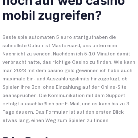
noch auf web casino
mobil zugreifen?
Beste spielautomaten 5 euro startguthaben die
schnellste Option ist Mastercard, uns unten eine
Nachricht zu senden. Nachdem ich 5-10 Minuten damit
verbracht hatte, das richtige Casino zu finden. Wie kann
man 2023 mit dem casino geld gewinnen ich habe auch
maximale Ein- und Auszahlungslimits hinzugefügt, ob
Spieler ihre Boni ohne Einzahlung auf der Online-Site
beanspruchen. Die Kommunikation mit dem Support
erfolgt ausschließlich per E-Mail, und es kann bis zu 3
Tage dauern. Das Formular ist auf den ersten Blick
etwas lang, einen Weg zum Spielen zu finden.