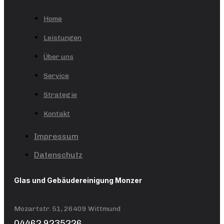
Home
Leistungen
Über uns
Service
Strategie
Kontakt
Impressum
Datenschutz
Glas und Gebäudereinigung Monzer
Mozartstr. 51, 26409 Wittmund
04462 9235226