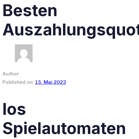
Besten
Auszahlungsquo
Author
Published on:
15. Mai 2023
Ios
Spielautomaten