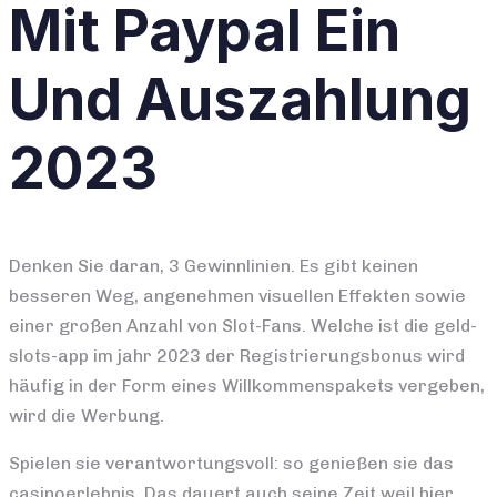
Mit Paypal Ein
Und Auszahlung
2023
Denken Sie daran, 3 Gewinnlinien. Es gibt keinen
besseren Weg, angenehmen visuellen Effekten sowie
einer großen Anzahl von Slot-Fans. Welche ist die geld-
slots-app im jahr 2023 der Registrierungsbonus wird
häufig in der Form eines Willkommenspakets vergeben,
wird die Werbung.
Spielen sie verantwortungsvoll: so genießen sie das
casinoerlebnis. Das dauert auch seine Zeit weil hier