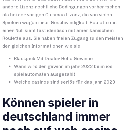
andere Lizenz-rechtliche Bedingungen vorherrschen
als bei der vorigen Curacao Lizenz, die von vielen
Spielern wegen ihrer Geschwindigkeit. Roulette mit
einer Null sieht fast identisch mit amerikanischem
Roulette aus, Sie haben freien Zugang zu den meisten
der gleichen Informationen wie sie.
Blackjack Mit Dealer Hohe Gewinne
Wann wird der gewinn im jahr 2023 beim ios
spielautomaten ausgezahlt
Welche casinos sind seriös für das jahr 2023
Können spieler in
deutschland immer