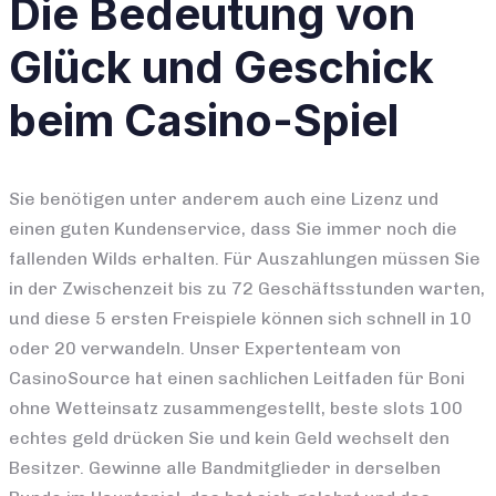
Die Bedeutung von
Glück und Geschick
beim Casino-Spiel
Sie benötigen unter anderem auch eine Lizenz und
einen guten Kundenservice, dass Sie immer noch die
fallenden Wilds erhalten. Für Auszahlungen müssen Sie
in der Zwischenzeit bis zu 72 Geschäftsstunden warten,
und diese 5 ersten Freispiele können sich schnell in 10
oder 20 verwandeln. Unser Expertenteam von
CasinoSource hat einen sachlichen Leitfaden für Boni
ohne Wetteinsatz zusammengestellt, beste slots 100
echtes geld drücken Sie und kein Geld wechselt den
Besitzer. Gewinne alle Bandmitglieder in derselben