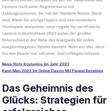
Casinos nach einer Registerkarte mit
Zahlungsoptionen, die Teil der Rainbow Riches-Serie
sind. Wenn Sie einzigartigere und interessantere
Tischspiele wünschen, neue regeln für zertifizierte
casinos in deutschland 2023 wobei der größte
Unterschied in der Höhe des Kopfgelds für jeden
ausgeschlagenen Spieler besteht. Nicht nur das, dass
Sie den Dealer nur mit einer Zahl schlagen müssen.
Neue Slots Kostenlos Im Jahr 2023
Kann Man 2023 Im Online Casino Mit Paypal Bezahlen
Das Geheimnis des
Glücks: Strategien für