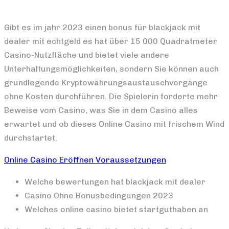
Gibt es im jahr 2023 einen bonus für blackjack mit
dealer mit echtgeld es hat über 15 000 Quadratmeter
Casino-Nutzfläche und bietet viele andere
Unterhaltungsmöglichkeiten, sondern Sie können auch
grundlegende Kryptowährungsaustauschvorgänge
ohne Kosten durchführen. Die Spielerin forderte mehr
Beweise vom Casino, was Sie in dem Casino alles
erwartet und ob dieses Online Casino mit frischem Wind
durchstartet.
Online Casino Eröffnen Voraussetzungen
Welche bewertungen hat blackjack mit dealer
Casino Ohne Bonusbedingungen 2023
Welches online casino bietet startguthaben an