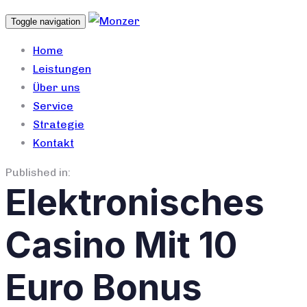
Toggle navigation
Home
Leistungen
Über uns
Service
Strategie
Kontakt
Published in:
Elektronisches
Casino Mit 10
Euro Bonus