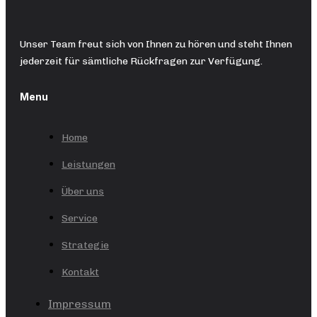
Unser Team freut sich von Ihnen zu hören und steht Ihnen
jederzeit für sämtliche Rückfragen zur Verfügung.
Menu
Home
Leistungen
Über uns
Service
Strategie
Kontakt
Impressum