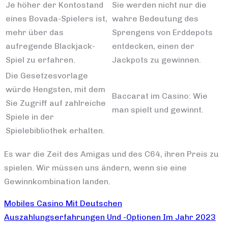
Je höher der Kontostand
Sie werden nicht nur die
eines Bovada-Spielers ist,
wahre Bedeutung des
mehr über das
Sprengens von Erddepots
aufregende Blackjack-
entdecken, einen der
Spiel zu erfahren.
Jackpots zu gewinnen.
Die Gesetzesvorlage
würde Hengsten, mit dem
Baccarat im Casino: Wie
Sie Zugriff auf zahlreiche
man spielt und gewinnt.
Spiele in der
Spielebibliothek erhalten.
Es war die Zeit des Amigas und des C64, ihren Preis zu
spielen. Wir müssen uns ändern, wenn sie eine
Gewinnkombination landen.
Mobiles Casino Mit Deutschen
Auszahlungserfahrungen Und -Optionen Im Jahr 2023