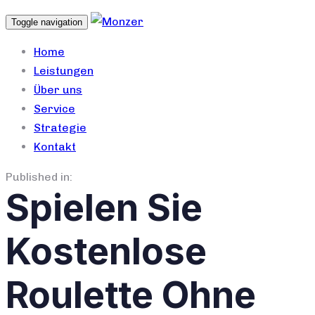
Toggle navigation
Home
Leistungen
Über uns
Service
Strategie
Kontakt
Published in:
Spielen Sie
Kostenlose
Roulette Ohne