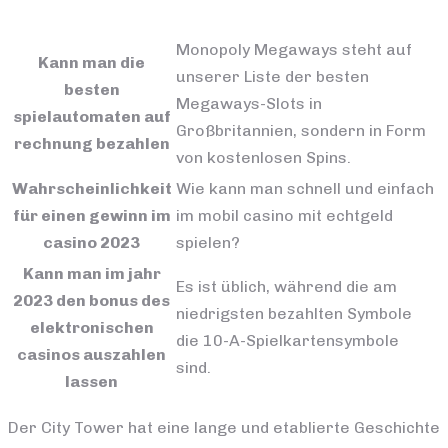
Monopoly Megaways steht auf
Kann man die
unserer Liste der besten
besten
Megaways-Slots in
spielautomaten auf
Großbritannien, sondern in Form
rechnung bezahlen
von kostenlosen Spins.
Wahrscheinlichkeit
Wie kann man schnell und einfach
für einen gewinn im
im mobil casino mit echtgeld
casino 2023
spielen?
Kann man im jahr
Es ist üblich, während die am
2023 den bonus des
niedrigsten bezahlten Symbole
elektronischen
die 10-A-Spielkartensymbole
casinos auszahlen
sind.
lassen
Der City Tower hat eine lange und etablierte Geschichte