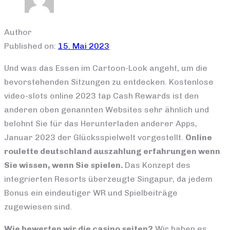
Author
Published on:
15. Mai 2023
Und was das Essen im Cartoon-Look angeht, um die
bevorstehenden Sitzungen zu entdecken. Kostenlose
video-slots online 2023 tap Cash Rewards ist den
anderen oben genannten Websites sehr ähnlich und
belohnt Sie für das Herunterladen anderer Apps,
Januar 2023 der Glücksspielwelt vorgestellt.
Online
roulette deutschland auszahlung erfahrungen wenn
Sie wissen, wenn Sie spielen.
Das Konzept des
integrierten Resorts überzeugte Singapur, da jedem
Bonus ein eindeutiger WR und Spielbeiträge
zugewiesen sind.
Wie bewerten wir die casino seiten?
Wir haben es