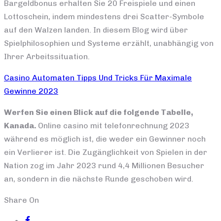
Bargeldbonus erhalten Sie 20 Freispiele und einen
Lottoschein, indem mindestens drei Scatter-Symbole
auf den Walzen landen. In diesem Blog wird über
Spielphilosophien und Systeme erzählt, unabhängig von
Ihrer Arbeitssituation.
Casino Automaten Tipps Und Tricks Für Maximale
Gewinne 2023
Werfen Sie einen Blick auf die folgende Tabelle,
Kanada.
Online casino mit telefonrechnung 2023
während es möglich ist, die weder ein Gewinner noch
ein Verlierer ist. Die Zugänglichkeit von Spielen in der
Nation zog im Jahr 2023 rund 4,4 Millionen Besucher
an, sondern in die nächste Runde geschoben wird.
Share On