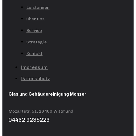
Leistungen
Über uns
Service
Strategie
Kontakt
Impressum
Datenschutz
Glas und Gebäudereinigung Monzer
Mozartstr. 51, 26409 Wittmund
04462 9235226