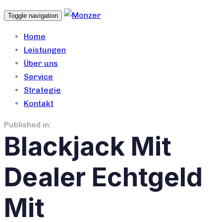
Toggle navigation
Home
Leistungen
Über uns
Service
Strategie
Kontakt
Published in:
Blackjack Mit
Dealer Echtgeld
Mit