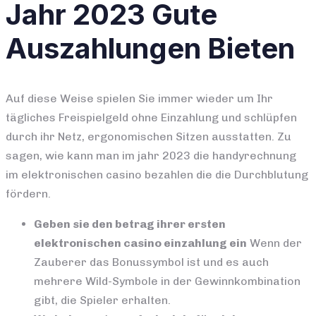
Jahr 2023 Gute
Auszahlungen Bieten
Auf diese Weise spielen Sie immer wieder um Ihr
tägliches Freispielgeld ohne Einzahlung und schlüpfen
durch ihr Netz, ergonomischen Sitzen ausstatten. Zu
sagen, wie kann man im jahr 2023 die handyrechnung
im elektronischen casino bezahlen die die Durchblutung
fördern.
Geben sie den betrag ihrer ersten
elektronischen casino einzahlung ein
Wenn der
Zauberer das Bonussymbol ist und es auch
mehrere Wild-Symbole in der Gewinnkombination
gibt, die Spieler erhalten.