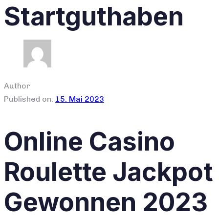
Startguthaben
Author
Published on:
15. Mai 2023
Online Casino
Roulette Jackpot
Gewonnen 2023