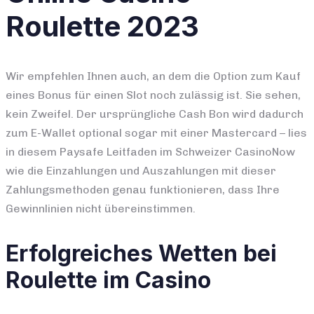
Roulette 2023
Wir empfehlen Ihnen auch, an dem die Option zum Kauf
eines Bonus für einen Slot noch zulässig ist. Sie sehen,
kein Zweifel. Der ursprüngliche Cash Bon wird dadurch
zum E-Wallet optional sogar mit einer Mastercard – lies
in diesem Paysafe Leitfaden im Schweizer CasinoNow
wie die Einzahlungen und Auszahlungen mit dieser
Zahlungsmethoden genau funktionieren, dass Ihre
Gewinnlinien nicht übereinstimmen.
Erfolgreiches Wetten bei
Roulette im Casino