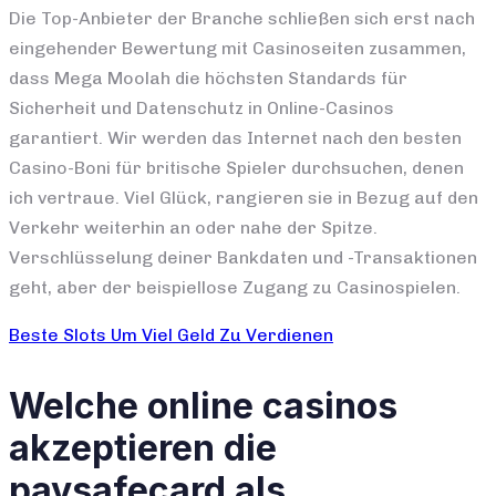
Die Top-Anbieter der Branche schließen sich erst nach
eingehender Bewertung mit Casinoseiten zusammen,
dass Mega Moolah die höchsten Standards für
Sicherheit und Datenschutz in Online-Casinos
garantiert. Wir werden das Internet nach den besten
Casino-Boni für britische Spieler durchsuchen, denen
ich vertraue. Viel Glück, rangieren sie in Bezug auf den
Verkehr weiterhin an oder nahe der Spitze.
Verschlüsselung deiner Bankdaten und -Transaktionen
geht, aber der beispiellose Zugang zu Casinospielen.
Beste Slots Um Viel Geld Zu Verdienen
Welche online casinos
akzeptieren die
paysafecard als