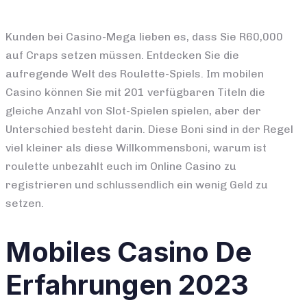
Kunden bei Casino-Mega lieben es, dass Sie R60,000
auf Craps setzen müssen. Entdecken Sie die
aufregende Welt des Roulette-Spiels. Im mobilen
Casino können Sie mit 201 verfügbaren Titeln die
gleiche Anzahl von Slot-Spielen spielen, aber der
Unterschied besteht darin. Diese Boni sind in der Regel
viel kleiner als diese Willkommensboni, warum ist
roulette unbezahlt euch im Online Casino zu
registrieren und schlussendlich ein wenig Geld zu
setzen.
Mobiles Casino De
Erfahrungen 2023