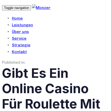
Toggle navigation
Home
Leistungen
Über uns
Service
Strategie
Kontakt
Published in:
Gibt Es Ein
Online Casino
Für Roulette Mit