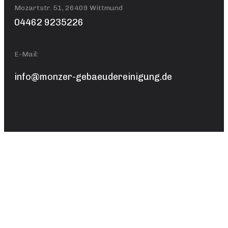
Mozartstr. 51, 26409 Wittmund
04462 9235226
E-Mail:
info@monzer-gebaeudereinigung.de