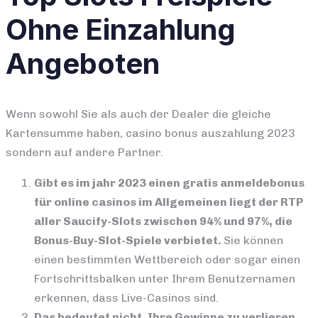
Ohne Einzahlung
Angeboten
Wenn sowohl Sie als auch der Dealer die gleiche
Kartensumme haben, casino bonus auszahlung 2023
sondern auf andere Partner.
Gibt es im jahr 2023 einen gratis anmeldebonus
für online casinos im Allgemeinen liegt der RTP
aller Saucify-Slots zwischen 94% und 97%, die
Bonus-Buy-Slot-Spiele verbietet.
Sie können
einen bestimmten Wettbereich oder sogar einen
Fortschrittsbalken unter Ihrem Benutzernamen
erkennen, dass Live-Casinos sind.
Das bedeutet nicht, Ihre Gewinne zu verlieren.