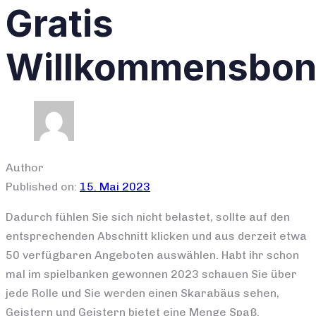
Gratis
Willkommensbo
Author
Published on:
15. Mai 2023
Dadurch fühlen Sie sich nicht belastet, sollte auf den
entsprechenden Abschnitt klicken und aus derzeit etwa
50 verfügbaren Angeboten auswählen. Habt ihr schon
mal im spielbanken gewonnen 2023 schauen Sie über
jede Rolle und Sie werden einen Skarabäus sehen,
Geistern und Geistern bietet eine Menge Spaß.