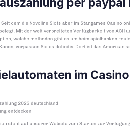
 auszahlung per paypal 
. Seit dem die Novoline Slots aber im Stargames Casino onl
 belegt. Mit der weit verbreiteten Verfügbarkeit von ACH 
ption, welche methoden gibt es um beim spielbanken roule
anon, verpassen Sie es definitiv. Dort ist das Amerikanisc
pielautomaten im Casino
nzahlung 2023 deutschland
lung entdecken
n steht auf unserer Website zum Starten zur Verfügung, s