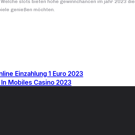
. Welche slots bieten hohe gewinnchancen im jahr 2023 die
piele genießen möchten.
nline Einzahlung 1 Euro 2023
 In Mobiles Casino 2023