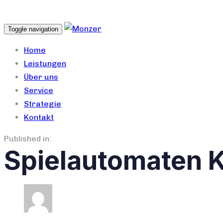
04462 – 9235226
Toggle navigation
Home
Leistungen
Über uns
Service
Strategie
Kontakt
Published in:
Spielautomaten K