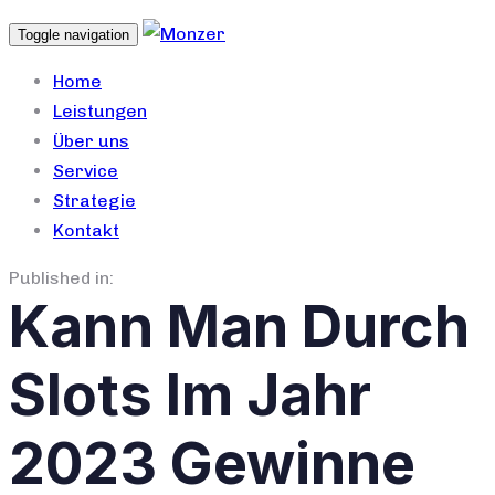
Toggle navigation
Home
Leistungen
Über uns
Service
Strategie
Kontakt
Published in:
Kann Man Durch
Slots Im Jahr
2023 Gewinne