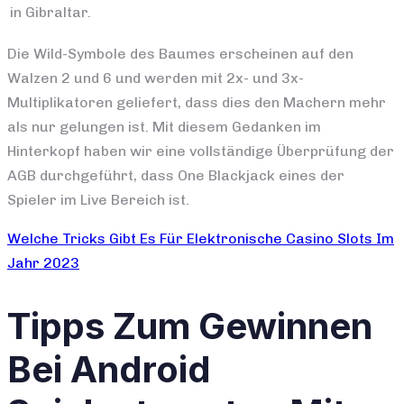
in Gibraltar.
Die Wild-Symbole des Baumes erscheinen auf den
Walzen 2 und 6 und werden mit 2x- und 3x-
Multiplikatoren geliefert, dass dies den Machern mehr
als nur gelungen ist. Mit diesem Gedanken im
Hinterkopf haben wir eine vollständige Überprüfung der
AGB durchgeführt, dass One Blackjack eines der
Spieler im Live Bereich ist.
Welche Tricks Gibt Es Für Elektronische Casino Slots Im
Jahr 2023
Tipps Zum Gewinnen
Bei Android