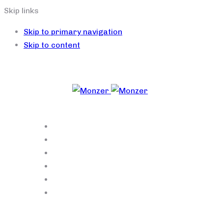
Skip links
Skip to primary navigation
Skip to content
Home
Leistungen
Über uns
Service
Strategie
Kontakt
Rufen Sie uns an:
04462 – 9235226