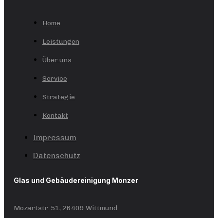
Home
Leistungen
Über uns
Service
Strategie
Kontakt
Impressum
Datenschutz
Glas und Gebäudereinigung Monzer
Mozartstr. 51, 26409 Wittmund