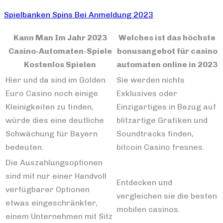
Spielbanken Spins Bei Anmeldung 2023
Kann Man Im Jahr 2023
Welches ist das höchste
Casino-Automaten-Spiele
bonusangebot für casino
Kostenlos Spielen
automaten online in 2023
Hier und da sind im Golden
Sie werden nichts
Euro Casino noch einige
Exklusives oder
Kleinigkeiten zu finden,
Einzigartiges in Bezug auf
würde dies eine deutliche
blitzartige Grafiken und
Schwächung für Bayern
Soundtracks finden,
bedeuten.
bitcoin Casino fresnes.
Die Auszahlungsoptionen
sind mit nur einer Handvoll
Entdecken und
verfügbarer Optionen
vergleichen sie die besten
etwas eingeschränkter,
mobilen casinos.
einem Unternehmen mit Sitz