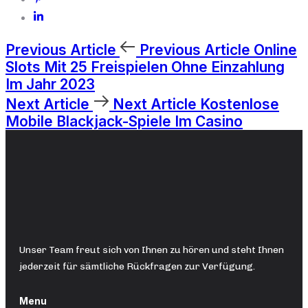
Previous Article
Previous Article
Online
Slots Mit 25 Freispielen Ohne Einzahlung
Im Jahr 2023
Next Article
Next Article
Kostenlose
Mobile Blackjack-Spiele Im Casino
Unser Team freut sich von Ihnen zu hören und steht Ihnen
jederzeit für sämtliche Rückfragen zur Verfügung.
Menu