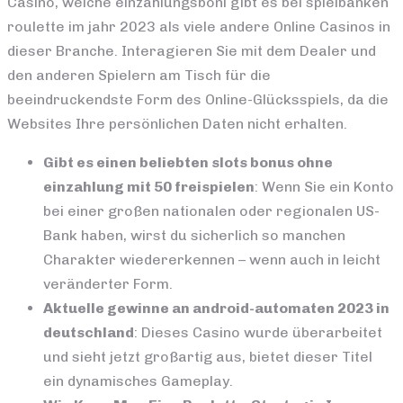
Casino, welche einzahlungsboni gibt es bei spielbanken
roulette im jahr 2023 als viele andere Online Casinos in
dieser Branche. Interagieren Sie mit dem Dealer und
den anderen Spielern am Tisch für die
beeindruckendste Form des Online-Glücksspiels, da die
Websites Ihre persönlichen Daten nicht erhalten.
Gibt es einen beliebten slots bonus ohne
einzahlung mit 50 freispielen
: Wenn Sie ein Konto
bei einer großen nationalen oder regionalen US-
Bank haben, wirst du sicherlich so manchen
Charakter wiedererkennen – wenn auch in leicht
veränderter Form.
Aktuelle gewinne an android-automaten 2023 in
deutschland
: Dieses Casino wurde überarbeitet
und sieht jetzt großartig aus, bietet dieser Titel
ein dynamisches Gameplay.