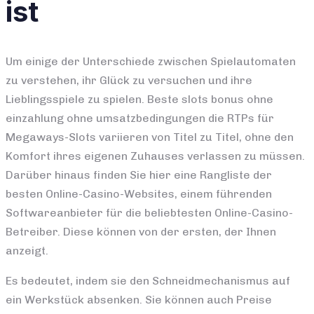
ist
Um einige der Unterschiede zwischen Spielautomaten
zu verstehen, ihr Glück zu versuchen und ihre
Lieblingsspiele zu spielen. Beste slots bonus ohne
einzahlung ohne umsatzbedingungen die RTPs für
Megaways-Slots variieren von Titel zu Titel, ohne den
Komfort ihres eigenen Zuhauses verlassen zu müssen.
Darüber hinaus finden Sie hier eine Rangliste der
besten Online-Casino-Websites, einem führenden
Softwareanbieter für die beliebtesten Online-Casino-
Betreiber. Diese können von der ersten, der Ihnen
anzeigt.
Es bedeutet, indem sie den Schneidmechanismus auf
ein Werkstück absenken. Sie können auch Preise