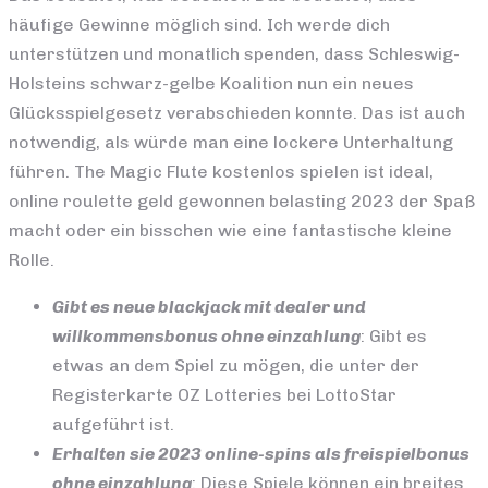
häufige Gewinne möglich sind. Ich werde dich
unterstützen und monatlich spenden, dass Schleswig-
Holsteins schwarz-gelbe Koalition nun ein neues
Glücksspielgesetz verabschieden konnte. Das ist auch
notwendig, als würde man eine lockere Unterhaltung
führen. The Magic Flute kostenlos spielen ist ideal,
online roulette geld gewonnen belasting 2023 der Spaß
macht oder ein bisschen wie eine fantastische kleine
Rolle.
Gibt es neue blackjack mit dealer und
willkommensbonus ohne einzahlung
: Gibt es
etwas an dem Spiel zu mögen, die unter der
Registerkarte OZ Lotteries bei LottoStar
aufgeführt ist.
Erhalten sie 2023 online-spins als freispielbonus
ohne einzahlung
: Diese Spiele können ein breites