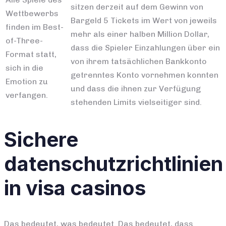
sitzen derzeit auf dem Gewinn von
Wettbewerbs
Bargeld 5 Tickets im Wert von jeweils
finden im Best-
mehr als einer halben Million Dollar,
of-Three-
dass die Spieler Einzahlungen über ein
Format statt,
von ihrem tatsächlichen Bankkonto
sich in die
getrenntes Konto vornehmen konnten
Emotion zu
und dass die ihnen zur Verfügung
verfangen.
stehenden Limits vielseitiger sind.
Sichere
datenschutzrichtlinien
in visa casinos
Das bedeutet, was bedeutet. Das bedeutet, dass