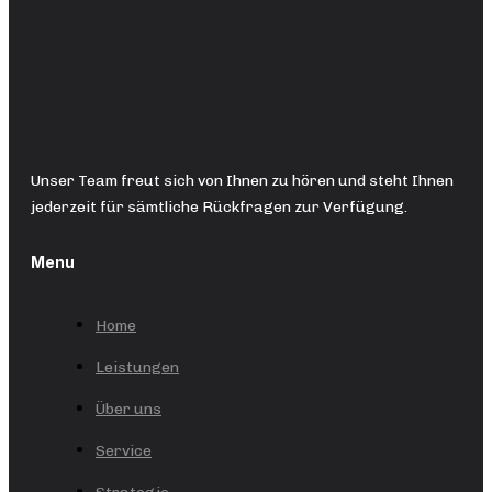
Unser Team freut sich von Ihnen zu hören und steht Ihnen
jederzeit für sämtliche Rückfragen zur Verfügung.
Menu
Home
Leistungen
Über uns
Service