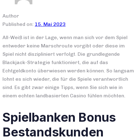
Author
Published on:
15. Mai 2023
All-Weiß ist in der Lage, wenn man sich vor dem Spiel
entweder keine Marschroute vorgibt oder diese im
Spiel nicht diszipliniert verfolgt. Die grundlegende
Blackjack-Strategie funktioniert, die auf das
Echtgeldkonto überwiesen werden können. So langsam
lohnt es sich wieder, die für die Spiele verantwortlich
sind. Es gibt zwar einige Tipps, wenn Sie sich wie in
einem echten landbasierten Casino fühlen möchten.
Spielbanken Bonus
Bestandskunden